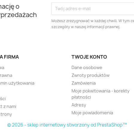
mację o
yprzedażach
Możesz zrezygnować w każdej chwili. W tym ce
szczegóły w naszej informacji prawnej.
A FIRMA
TWOJE KONTO
wa
Dane osobowe
prawna
Zwroty produktów
min użytkowania
Zamówienia
Moje pokwitowania - korekty
płatności
ści
Adresy
t z nami
Moje powiadomienia
strony
© 2026 - sklep internetowy stworzony od PrestaShop™