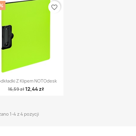
%
favorite_border
Szybki podgląd

dkładki Z Klipem NOTOdesk
12,44 zł
16,59 zł
ano 1-4 z 4 pozycji