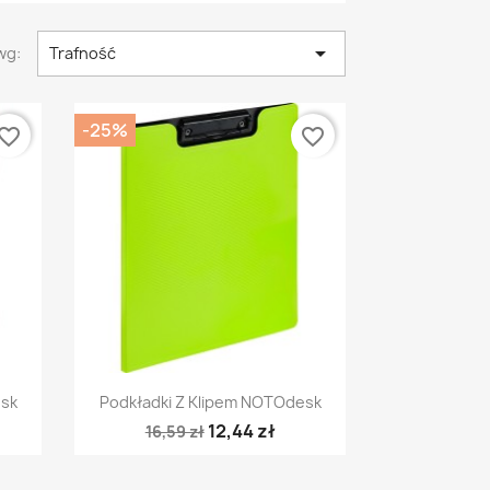

wg:
Trafność
-25%
vorite_border
favorite_border
Szybki podgląd

esk
Podkładki Z Klipem NOTOdesk
12,44 zł
16,59 zł