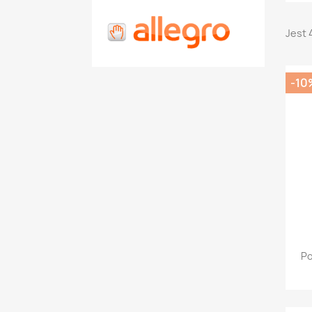
Jest 
-10
Po