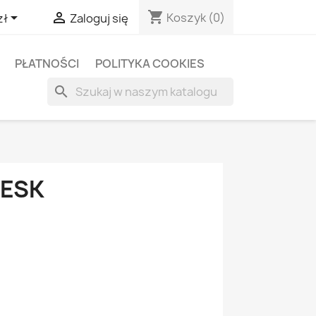
shopping_cart


Koszyk
(0)
zł
Zaloguj się
PŁATNOŚCI
POLITYKA COOKIES
search
DESK