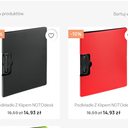
4 produktów.
Sortuj 
%
-10%
favorite_border
fa
Szybki podgląd
Szybki podgląd


dkładki Z Klipem NOTOdesk
Podkładki Z Klipem NOTOd
14,93 zł
14,93 zł
16,59 zł
16,59 zł