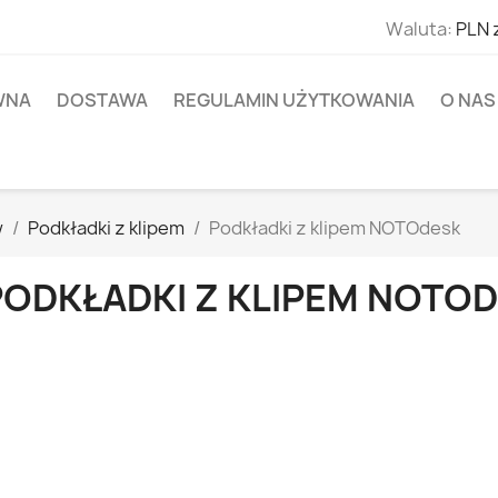
Waluta:
PLN 
WNA
DOSTAWA
REGULAMIN UŻYTKOWANIA
O NAS
w
Podkładki z klipem
Podkładki z klipem NOTOdesk
PODKŁADKI Z KLIPEM NOTO