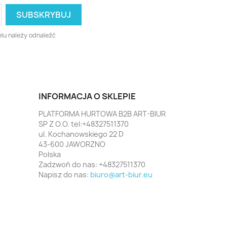
lu należy odnaleźć
INFORMACJA O SKLEPIE
PLATFORMA HURTOWA B2B ART-BIUR
SP Z O.O. tel:+48327511370
ul. Kochanowskiego 22 D
43-600 JAWORZNO
Polska
Zadzwoń do nas:
+48327511370
Napisz do nas:
biuro@art-biur.eu