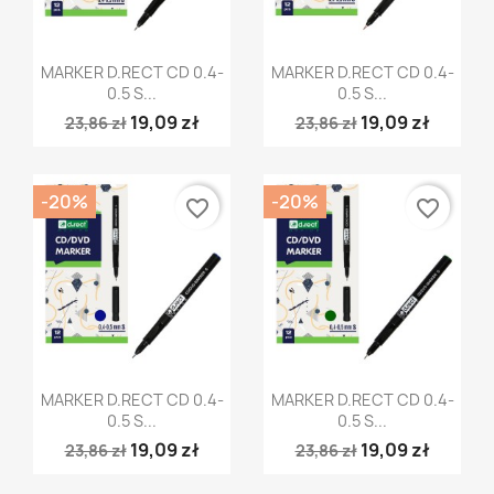
Szybki podgląd
Szybki podgląd


MARKER D.RECT CD 0.4-
MARKER D.RECT CD 0.4-
0.5 S...
0.5 S...
19,09 zł
19,09 zł
23,86 zł
23,86 zł
-20%
-20%
favorite_border
favorite_border
Szybki podgląd
Szybki podgląd


MARKER D.RECT CD 0.4-
MARKER D.RECT CD 0.4-
0.5 S...
0.5 S...
19,09 zł
19,09 zł
23,86 zł
23,86 zł