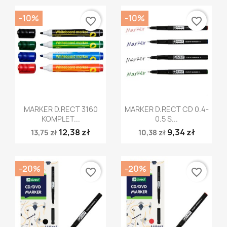
-10%
-10%
favorite_border
favorite_border
Szybki podgląd
Szybki podgląd


MARKER D.RECT 3160
MARKER D.RECT CD 0.4-
KOMPLET...
0.5 S...
12,38 zł
9,34 zł
13,75 zł
10,38 zł
-20%
-20%
favorite_border
favorite_border