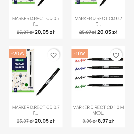
Szybki podgląd
Szybki podgląd


MARKER D.RECT CD 0.7
MARKER D.RECT CD 0.7
F...
F...
20,05 zł
20,05 zł
25,07 zł
25,07 zł
-20%
-10%
favorite_border
favorite_border
Szybki podgląd
Szybki podgląd


MARKER D.RECT CD 0.7
MARKER D.RECT CD 1.0 M
F...
4KOL.
20,05 zł
8,97 zł
25,07 zł
9,96 zł