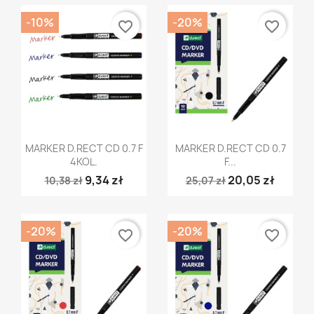
-10%
-20%
favorite_border
favorite_border
Szybki podgląd
Szybki podgląd


MARKER D.RECT CD 0.7 F
MARKER D.RECT CD 0.7
4KOL.
F...
9,34 zł
20,05 zł
10,38 zł
25,07 zł
-20%
-20%
favorite_border
favorite_border