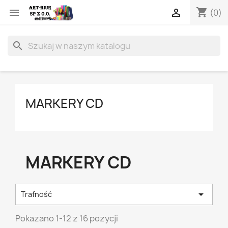
shopping_cart


(0)
search
MARKERY CD
MARKERY CD

Trafność
Pokazano 1-12 z 16 pozycji