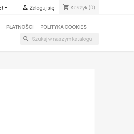
shopping_cart


Koszyk
(0)
zł
Zaloguj się
PŁATNOŚCI
POLITYKA COOKIES
search