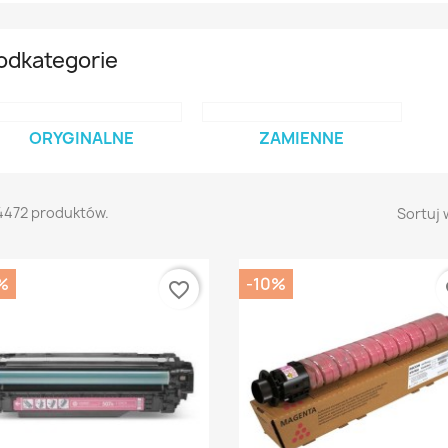
odkategorie
ORYGINALNE
ZAMIENNE
4472 produktów.
Sortuj 
%
-10%
favorite_border
fa