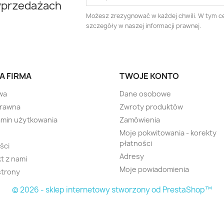
yprzedażach
Możesz zrezygnować w każdej chwili. W tym ce
szczegóły w naszej informacji prawnej.
A FIRMA
TWOJE KONTO
wa
Dane osobowe
prawna
Zwroty produktów
min użytkowania
Zamówienia
Moje pokwitowania - korekty
płatności
ści
Adresy
t z nami
Moje powiadomienia
strony
© 2026 - sklep internetowy stworzony od PrestaShop™