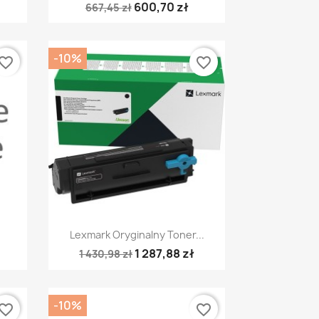
600,70 zł
667,45 zł
-10%
vorite_border
favorite_border
Szybki podgląd

Lexmark Oryginalny Toner...
1 287,88 zł
1 430,98 zł
-10%
vorite_border
favorite_border