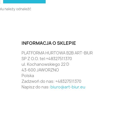
lu należy odnaleźć
INFORMACJA O SKLEPIE
PLATFORMA HURTOWA B2B ART-BIUR
SP Z O.O. tel:+48327511370
ul. Kochanowskiego 22 D
43-600 JAWORZNO
Polska
Zadzwoń do nas:
+48327511370
Napisz do nas:
biuro@art-biur.eu