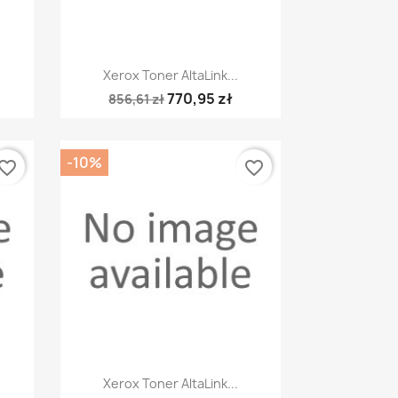
Szybki podgląd

Xerox Toner AltaLink...
770,95 zł
856,61 zł
-10%
vorite_border
favorite_border
Szybki podgląd

Xerox Toner AltaLink...