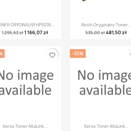
Szybki podgląd
Szybki podgląd


ONER ORYGINALNY HP507A...
Ricoh Oryginalny Toner...
1 166,07 zł
481,50 zł
1 295,63 zł
535,00 zł
%
-10%
favorite_border
fa
Szybki podgląd
Szybki podgląd


Xerox Toner AltaLink...
Xerox Toner AltaLink...