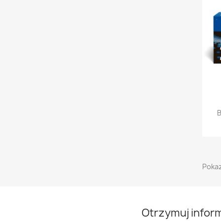
B
Pokaz
Otrzymuj infor