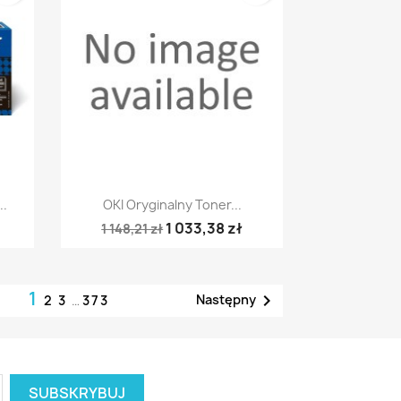
Szybki podgląd

..
OKI Oryginalny Toner...
1 033,38 zł
1 148,21 zł
1

Następny
2
3
…
373