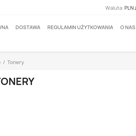
Waluta:
PLN 
WNA
DOSTAWA
REGULAMIN UŻYTKOWANIA
O NAS
e
Tonery
TONERY