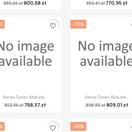
800,68 zł
770,95 zł
889,65 zł
856,61 zł
%
-10%
favorite_border
fa
Szybki podgląd
Szybki podgląd


Xerox Toner AltaLink...
Xerox Toner AltaLink...
768,57 zł
809,01 zł
853,96 zł
898,90 zł
%
-10%
favorite_border
fa