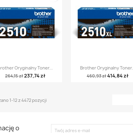
Szybki podgląd
Szybki podgląd


rother Oryginalny Toner...
Brother Oryginalny Toner.
237,74 zł
414,84 zł
264,15 zł
460,93 zł
ano 1-12 z 4472 pozycji
mację o