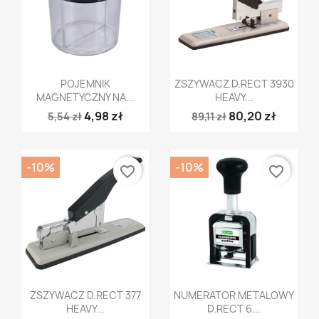
Szybki podgląd
Szybki podgląd


POJEMNIK
ZSZYWACZ D.RECT 3930
MAGNETYCZNY NA...
HEAVY...
4,98 zł
80,20 zł
5,54 zł
89,11 zł
-10%
-10%
favorite_border
favorite_border
Szybki podgląd
Szybki podgląd


ZSZYWACZ D.RECT 377
NUMERATOR METALOWY
HEAVY...
D.RECT 6...