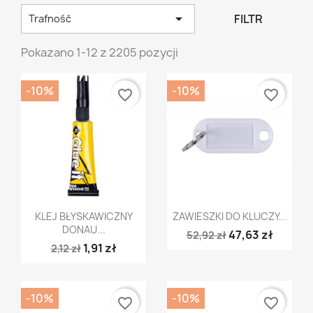

FILTR
Trafność
Pokazano 1-12 z 2205 pozycji
-10%
-10%
favorite_border
favorite_border
Szybki podgląd
Szybki podgląd


KLEJ BŁYSKAWICZNY
ZAWIESZKI DO KLUCZY...
DONAU...
47,63 zł
52,92 zł
1,91 zł
2,12 zł
-10%
-10%
favorite_border
favorite_border