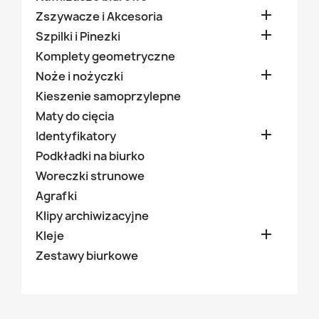

Zszywacze i Akcesoria

Szpilki i Pinezki
Komplety geometryczne

Noże i nożyczki
Kieszenie samoprzylepne
Maty do cięcia

Identyfikatory
Podkładki na biurko
Woreczki strunowe
Agrafki
Klipy archiwizacyjne

Kleje
Zestawy biurkowe