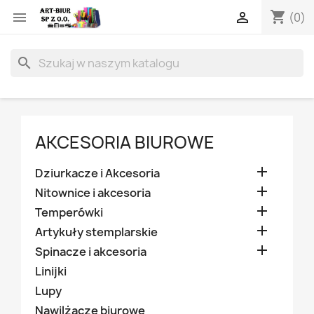
shopping_cart


(0)
search
AKCESORIA BIUROWE

Dziurkacze i Akcesoria

Nitownice i akcesoria

Temperówki

Artykuły stemplarskie

Spinacze i akcesoria
Linijki
Lupy
Nawilżacze biurowe