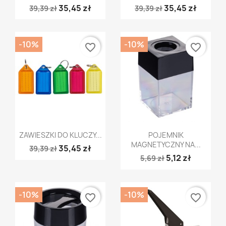
35,45 zł
35,45 zł
39,39 zł
39,39 zł
-10%
-10%
favorite_border
favorite_border
Szybki podgląd
Szybki podgląd


ZAWIESZKI DO KLUCZY...
POJEMNIK
MAGNETYCZNY NA...
35,45 zł
39,39 zł
5,12 zł
5,69 zł
-10%
-10%
favorite_border
favorite_border