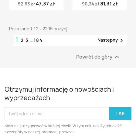
47,37 zł
81,31 zł
52,63 zł
90,34 zł
Pokazano 1-12 z 2205 pozycji
1

Następny
2
3
…
184
Powrót do góry

Otrzymuj informację o nowościach i
wyprzedażach
Możesz zrezygnować w każdej chwili. W tym celu należy odnaleźć
szczegóły w naszej informacji prawnej.