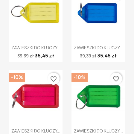
Szybki podgląd
Szybki podgląd


ZAWIESZKI DO KLUCZY...
ZAWIESZKI DO KLUCZY...
35,45 zł
35,45 zł
39,39 zł
39,39 zł
-10%
-10%
favorite_border
favorite_border
Szybki podgląd
Szybki podgląd


ZAWIESZKI DO KLUCZY...
ZAWIESZKI DO KLUCZY...