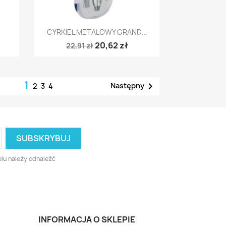
Szybki podgląd

CYRKIEL METALOWY GRAND...
20,62 zł
22,91 zł
1

Następny
2
3
4
lu należy odnaleźć
INFORMACJA O SKLEPIE