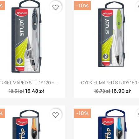
%
-10%
favorite_border
fa
Szybki podgląd
Szybki podgląd


RKIEL MAPED STUDY 120 +...
CYRKIEL MAPED STUDY 150 +
16,48 zł
16,90 zł
18,31 zł
18,78 zł
%
-10%
favorite_border
fa