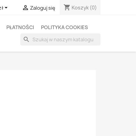
shopping_cart


Koszyk
(0)
zł
Zaloguj się
PŁATNOŚCI
POLITYKA COOKIES
search