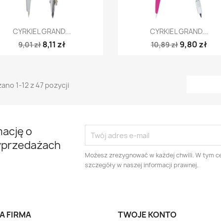
Szybki podgląd
Szybki podgląd


CYRKIEL GRAND...
CYRKIEL GRAND...
8,11 zł
9,80 zł
9,01 zł
10,89 zł
ano 1-12 z 47 pozycji
mację o
yprzedażach
Możesz zrezygnować w każdej chwili. W tym ce
szczegóły w naszej informacji prawnej.
A FIRMA
TWOJE KONTO