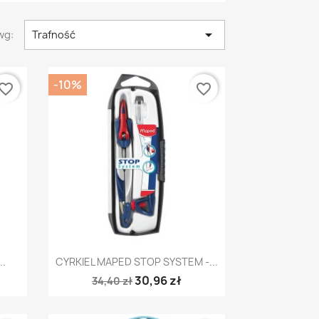

wg:
Trafność
-10%
vorite_border
favorite_border
Szybki podgląd

.
CYRKIEL MAPED STOP SYSTEM -...
30,96 zł
34,40 zł