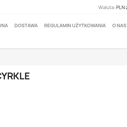
Waluta:
PLN 
WNA
DOSTAWA
REGULAMIN UŻYTKOWANIA
O NAS
CYRKLE