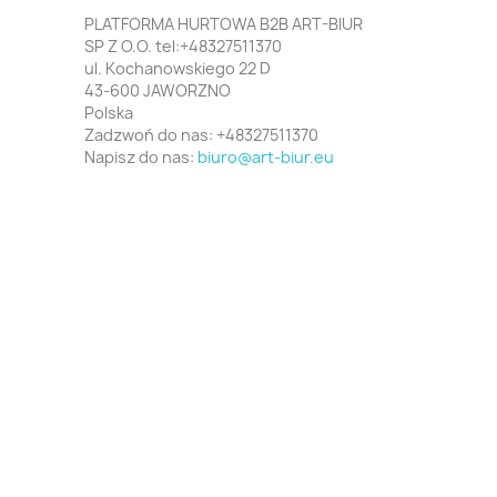
PLATFORMA HURTOWA B2B ART-BIUR
SP Z O.O. tel:+48327511370
ul. Kochanowskiego 22 D
43-600 JAWORZNO
Polska
Zadzwoń do nas:
+48327511370
Napisz do nas:
biuro@art-biur.eu