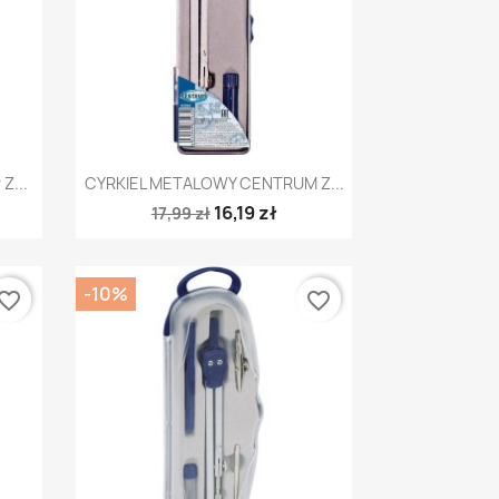
Szybki podgląd

Z...
CYRKIEL METALOWY CENTRUM Z...
16,19 zł
17,99 zł
-10%
vorite_border
favorite_border