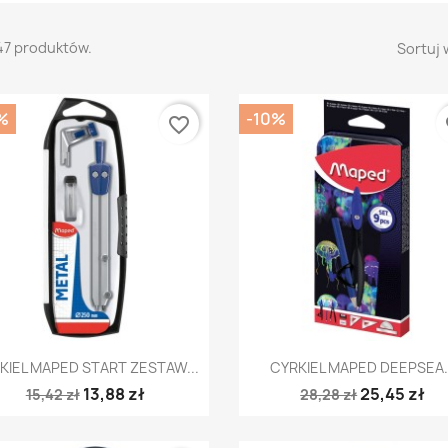
47 produktów.
Sortuj 
%
-10%
favorite_border
fa
Szybki podgląd
Szybki podgląd


KIEL MAPED START ZESTAW...
CYRKIEL MAPED DEEPSEA..
13,88 zł
25,45 zł
15,42 zł
28,28 zł