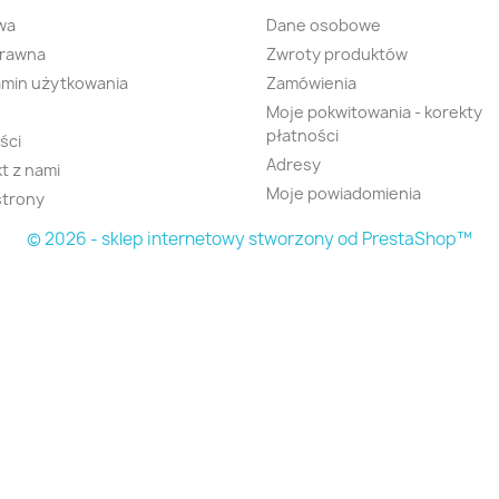
wa
Dane osobowe
prawna
Zwroty produktów
min użytkowania
Zamówienia
Moje pokwitowania - korekty
płatności
ści
Adresy
t z nami
Moje powiadomienia
strony
© 2026 - sklep internetowy stworzony od PrestaShop™