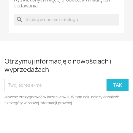
dodawania.
search
Otrzymuj informację o nowościach i
wyprzedażach
Możesz zrezygnować w każdej chwili. W tym celu należy odnaleźć
szczegóły w naszej informacji prawnej.