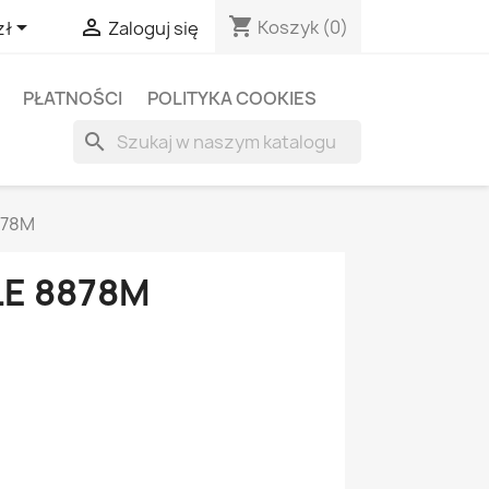
shopping_cart


Koszyk
(0)
zł
Zaloguj się
PŁATNOŚCI
POLITYKA COOKIES
search
878M
LE 8878M