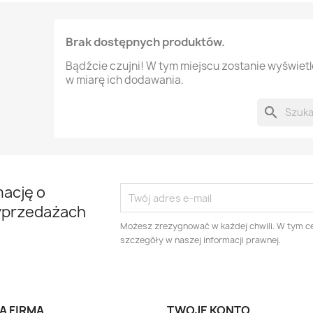
Brak dostępnych produktów.
Bądźcie czujni! W tym miejscu zostanie wyświet
w miarę ich dodawania.
search
mację o
yprzedażach
Możesz zrezygnować w każdej chwili. W tym ce
szczegóły w naszej informacji prawnej.
A FIRMA
TWOJE KONTO