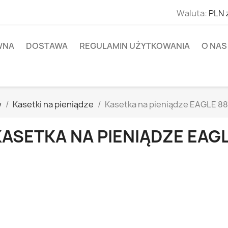
Waluta:
PLN 
WNA
DOSTAWA
REGULAMIN UŻYTKOWANIA
O NAS
w
Kasetki na pieniądze
Kasetka na pieniądze EAGLE 8
KASETKA NA PIENIĄDZE EAG