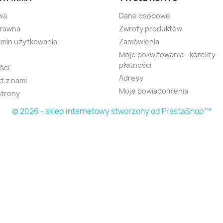
wa
Dane osobowe
prawna
Zwroty produktów
min użytkowania
Zamówienia
Moje pokwitowania - korekty
płatności
ści
Adresy
t z nami
Moje powiadomienia
strony
© 2026 - sklep internetowy stworzony od PrestaShop™