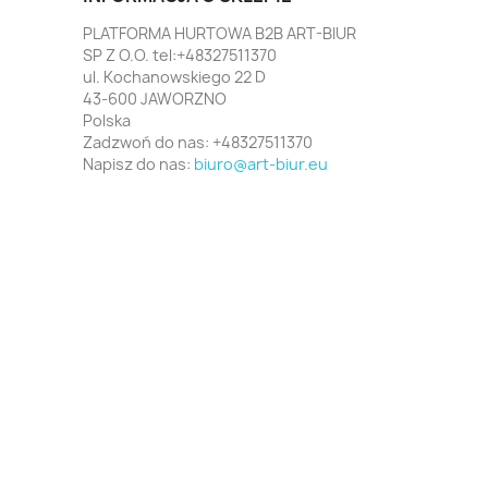
PLATFORMA HURTOWA B2B ART-BIUR
SP Z O.O. tel:+48327511370
ul. Kochanowskiego 22 D
43-600 JAWORZNO
Polska
Zadzwoń do nas:
+48327511370
Napisz do nas:
biuro@art-biur.eu