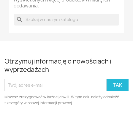
dodawania.
search
Otrzymuj informację o nowościach i
wyprzedażach
Możesz zrezygnować w każdej chwili. W tym celu należy odnaleźć
szczegóły w naszej informacji prawnej.