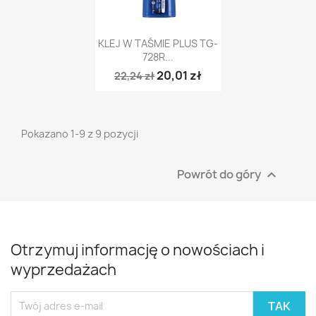
Szybki podgląd

KLEJ W TAŚMIE PLUS TG-
728R...
20,01 zł
22,24 zł
Pokazano 1-9 z 9 pozycji
Powrót do góry

Otrzymuj informację o nowościach i
wyprzedażach