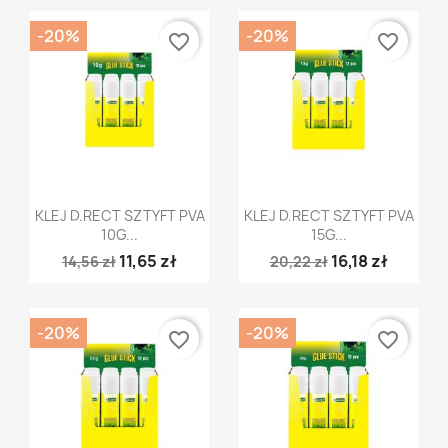
-20%
-20%
favorite_border
favorite_border
Szybki podgląd
Szybki podgląd


KLEJ D.RECT SZTYFT PVA
KLEJ D.RECT SZTYFT PVA
10G...
15G...
11,65 zł
16,18 zł
14,56 zł
20,22 zł
-20%
-20%
favorite_border
favorite_border