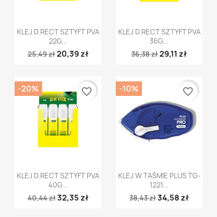
Szybki podgląd
Szybki podgląd


KLEJ D.RECT SZTYFT PVA
KLEJ D.RECT SZTYFT PVA
22G...
36G...
20,39 zł
29,11 zł
25,49 zł
36,38 zł
-20%
-10%
favorite_border
favorite_border
Szybki podgląd
Szybki podgląd


KLEJ D.RECT SZTYFT PVA
KLEJ W TAŚMIE PLUS TG-
40G...
1221...
32,35 zł
34,58 zł
40,44 zł
38,43 zł