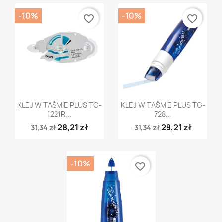
-10%
-10%
favorite_border
favorite_border
Szybki podgląd
Szybki podgląd


KLEJ W TAŚMIE PLUS TG-
KLEJ W TAŚMIE PLUS TG-
1221R...
728...
28,21 zł
28,21 zł
31,34 zł
31,34 zł
-10%
favorite_border