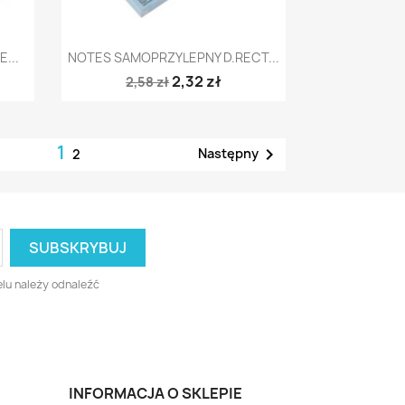
Szybki podgląd

...
NOTES SAMOPRZYLEPNY D.RECT...
2,32 zł
2,58 zł
1

Następny
2
lu należy odnaleźć
INFORMACJA O SKLEPIE