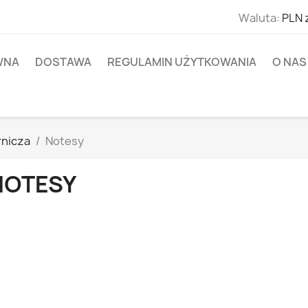
Waluta:
PLN 
WNA
DOSTAWA
REGULAMIN UŻYTKOWANIA
O NAS
rnicza
Notesy
NOTESY