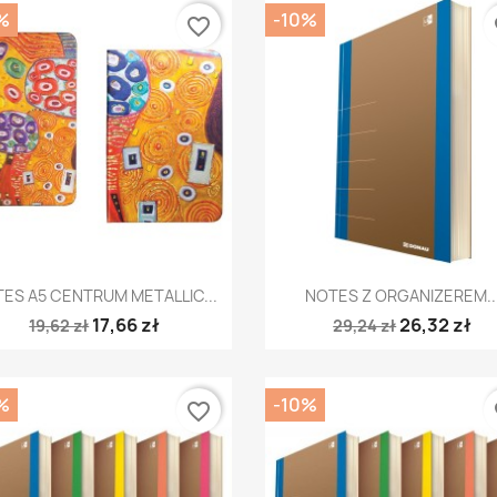
%
-10%
favorite_border
fa
Szybki podgląd
Szybki podgląd


ES A5 CENTRUM METALLIC...
NOTES Z ORGANIZEREM..
17,66 zł
26,32 zł
19,62 zł
29,24 zł
%
-10%
favorite_border
fa