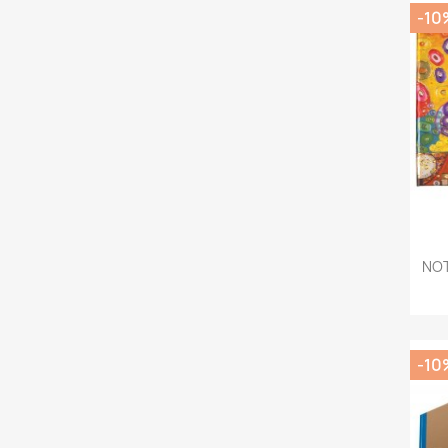
-10
NOT
-10