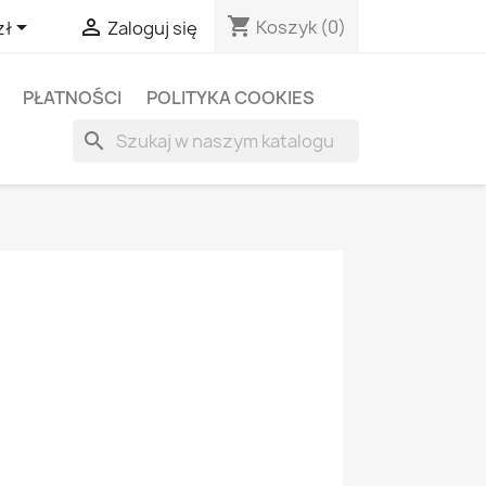
shopping_cart


Koszyk
(0)
zł
Zaloguj się
PŁATNOŚCI
POLITYKA COOKIES
search