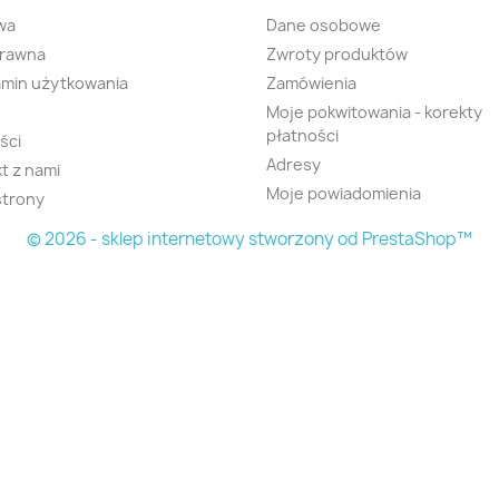
wa
Dane osobowe
prawna
Zwroty produktów
min użytkowania
Zamówienia
Moje pokwitowania - korekty
płatności
ści
Adresy
t z nami
Moje powiadomienia
strony
© 2026 - sklep internetowy stworzony od PrestaShop™