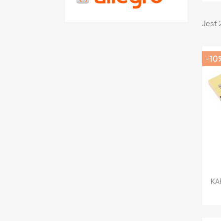
Jest 
-10
KA