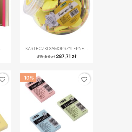
Szybki podgląd

.
KARTECZKI SAMOPRZYLEPNE...
287,71 zł
319,68 zł
-10%
vorite_border
favorite_border