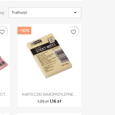

wg:
Trafność
-10%
vorite_border
favorite_border
Szybki podgląd

T...
KARTECZKI SAMOPRZYLEPNE...
1,16 zł
1,29 zł