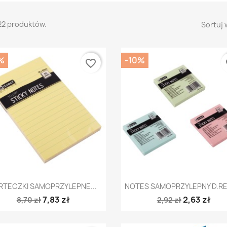
22 produktów.
Sortuj 
%
-10%
favorite_border
fa
Szybki podgląd
Szybki podgląd


RTECZKI SAMOPRZYLEPNE...
NOTES SAMOPRZYLEPNY D.REC
7,83 zł
2,63 zł
8,70 zł
2,92 zł