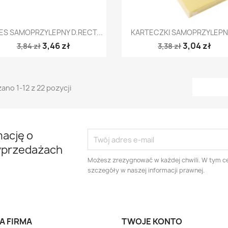
Szybki podgląd
Szybki podgląd


ES SAMOPRZYLEPNY D.RECT...
KARTECZKI SAMOPRZYLEPNE
3,46 zł
3,04 zł
3,84 zł
3,38 zł
ano 1-12 z 22 pozycji
mację o
yprzedażach
Możesz zrezygnować w każdej chwili. W tym ce
szczegóły w naszej informacji prawnej.
A FIRMA
TWOJE KONTO