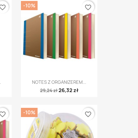
-10%
vorite_border
favorite_border
Szybki podgląd

.
NOTES Z ORGANIZEREM...
26,32 zł
29,24 zł
-10%
vorite_border
favorite_border