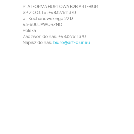
PLATFORMA HURTOWA B2B ART-BIUR
SP Z O.O. tel:+48327511370
ul. Kochanowskiego 22 D
43-600 JAWORZNO
Polska
Zadzwoń do nas:
+48327511370
Napisz do nas:
biuro@art-biur.eu