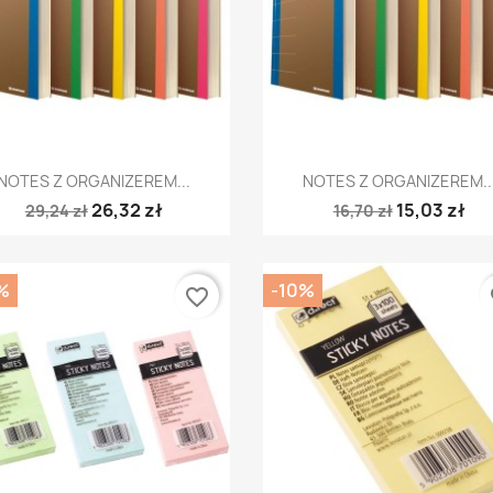
Szybki podgląd
Szybki podgląd


NOTES Z ORGANIZEREM...
NOTES Z ORGANIZEREM..
26,32 zł
15,03 zł
29,24 zł
16,70 zł
%
-10%
favorite_border
fa