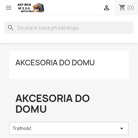
shopping_cart


(0)
search
AKCESORIA DO DOMU
AKCESORIA DO
DOMU

Trafność