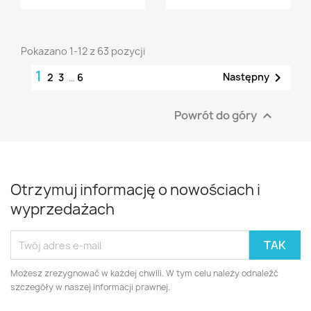
Pokazano 1-12 z 63 pozycji
1

Następny
2
3
…
6
Powrót do góry

Otrzymuj informację o nowościach i
wyprzedażach
Możesz zrezygnować w każdej chwili. W tym celu należy odnaleźć
szczegóły w naszej informacji prawnej.