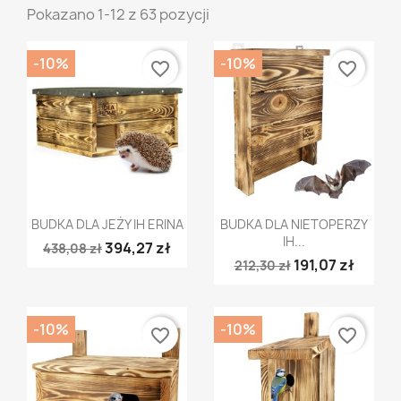
Pokazano 1-12 z 63 pozycji
-10%
-10%
favorite_border
favorite_border
Szybki podgląd
Szybki podgląd


BUDKA DLA JEŻY IH ERINA
BUDKA DLA NIETOPERZY
IH...
394,27 zł
438,08 zł
191,07 zł
212,30 zł
-10%
-10%
favorite_border
favorite_border