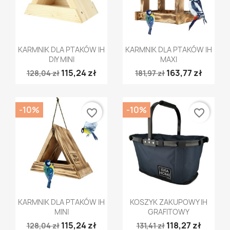
Szybki podgląd
Szybki podgląd


KARMNIK DLA PTAKÓW IH
KARMNIK DLA PTAKÓW IH
DIY MINI
MAXI
115,24 zł
163,77 zł
128,04 zł
181,97 zł
-10%
-10%
favorite_border
favorite_border
Szybki podgląd
Szybki podgląd


KARMNIK DLA PTAKÓW IH
KOSZYK ZAKUPOWY IH
MINI
GRAFITOWY
115,24 zł
118,27 zł
128,04 zł
131,41 zł