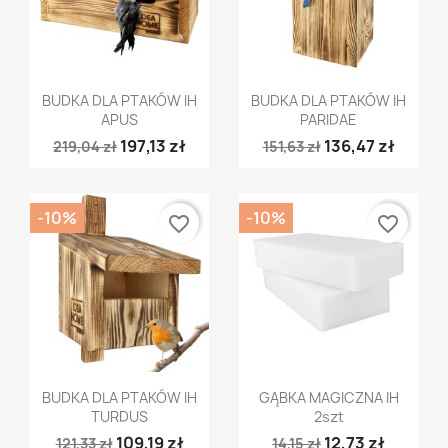
Szybki podgląd
Szybki podgląd


BUDKA DLA PTAKÓW IH
BUDKA DLA PTAKÓW IH
APUS
PARIDAE
197,13 zł
136,47 zł
219,04 zł
151,63 zł
-10%
-10%
favorite_border
favorite_border
Szybki podgląd
Szybki podgląd


BUDKA DLA PTAKÓW IH
GĄBKA MAGICZNA IH
TURDUS
2szt
109,19 zł
12,73 zł
121,33 zł
14,15 zł