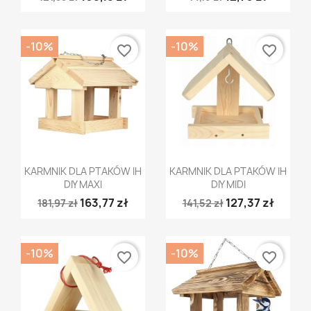
-10%
-10%
favorite_border
favorite_border
Szybki podgląd
Szybki podgląd


KARMNIK DLA PTAKÓW IH
KARMNIK DLA PTAKÓW IH
DIY MAXI
DIY MIDI
163,77 zł
127,37 zł
181,97 zł
141,52 zł
-10%
-10%
favorite_border
favorite_border