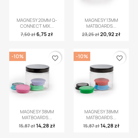
Szybki podgląd
Szybki podgląd


MAGNESY 20MM Q-
MAGNESY 13MM
CONNECT MIX...
MATBOARDS...
6,75 zł
20,92 zł
7,50 zł
23,25 zł
-10%
-10%
favorite_border
favorite_border
Szybki podgląd
Szybki podgląd


MAGNESY 38MM
MAGNESY 38MM
MATBOARDS...
MATBOARDS...
14,28 zł
14,28 zł
15,87 zł
15,87 zł