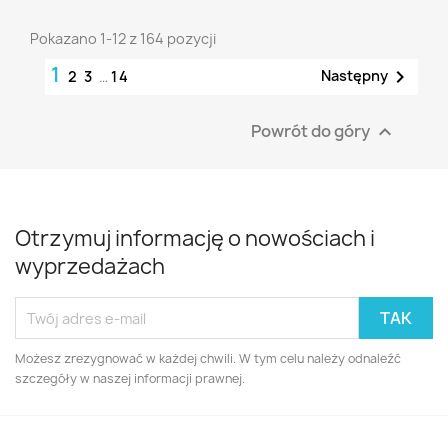
Pokazano 1-12 z 164 pozycji
1

Następny
2
3
…
14
Powrót do góry

Otrzymuj informację o nowościach i
wyprzedażach
Możesz zrezygnować w każdej chwili. W tym celu należy odnaleźć
szczegóły w naszej informacji prawnej.