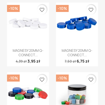
-10%
-10%
favorite_border
favorite_border
Szybki podgląd
Szybki podgląd


MAGNESY 20MM Q-
MAGNESY 20MM Q-
CONNECT...
CONNECT...
3,95 zł
6,75 zł
4,39 zł
7,50 zł
-10%
-10%
favorite_border
favorite_border