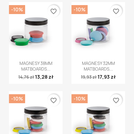
-10%
-10%
favorite_border
favorite_border
Szybki podgląd
Szybki podgląd


MAGNESY 38MM
MAGNESY 32MM
MATBOARDS...
MATBOARDS...
13,28 zł
17,93 zł
14,76 zł
19,93 zł
-10%
-10%
favorite_border
favorite_border