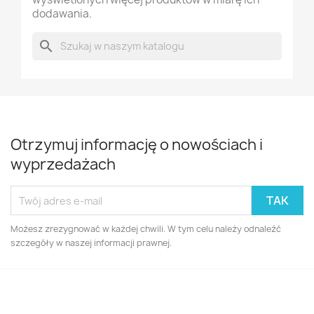
dodawania.
search
Otrzymuj informację o nowościach i
wyprzedażach
Możesz zrezygnować w każdej chwili. W tym celu należy odnaleźć
szczegóły w naszej informacji prawnej.