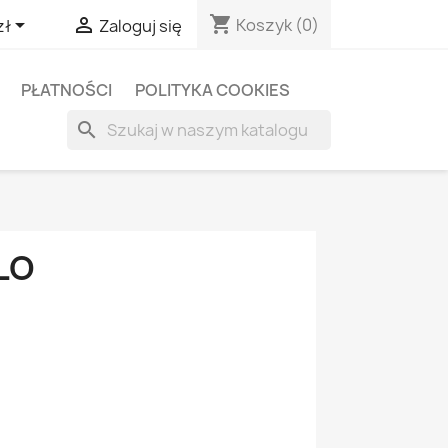
shopping_cart


Koszyk
(0)
zł
Zaloguj się
PŁATNOŚCI
POLITYKA COOKIES
search
LO