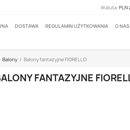
Waluta:
PLN 
WNA
DOSTAWA
REGULAMIN UŻYTKOWANIA
O NAS
Balony
Balony fantazyjne FIORELLO
BALONY FANTAZYJNE FIOREL