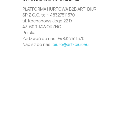
PLATFORMA HURTOWA B2B ART-BIUR
SP Z O.O. tel:+48327511370
ul. Kochanowskiego 22 D
43-600 JAWORZNO
Polska
Zadzwoń do nas:
+48327511370
Napisz do nas:
biuro@art-biur.eu