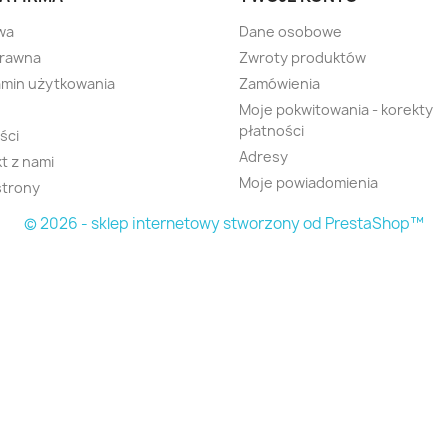
wa
Dane osobowe
prawna
Zwroty produktów
min użytkowania
Zamówienia
Moje pokwitowania - korekty
płatności
ści
Adresy
t z nami
Moje powiadomienia
strony
© 2026 - sklep internetowy stworzony od PrestaShop™