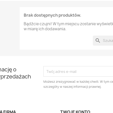
Brak dostępnych produktów.
Bądźcie czujni! W tym miejscu zostanie wyświet
w miarę ich dodawania.
search
mację o
yprzedażach
Możesz zrezygnować w każdej chwili. W tym ce
szczegóły w naszej informacji prawnej.
A FIRMA
TWOJE KONTO