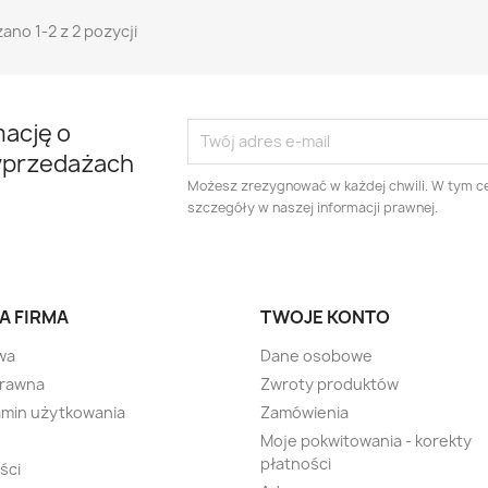
ano 1-2 z 2 pozycji
mację o
yprzedażach
Możesz zrezygnować w każdej chwili. W tym ce
szczegóły w naszej informacji prawnej.
A FIRMA
TWOJE KONTO
wa
Dane osobowe
prawna
Zwroty produktów
min użytkowania
Zamówienia
Moje pokwitowania - korekty
płatności
ści