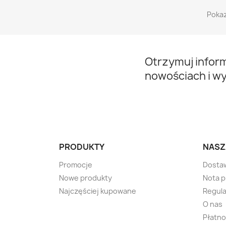
Pokaz
Otrzymuj infor
nowościach i w
PRODUKTY
NASZ
Promocje
Dosta
Nowe produkty
Nota 
Najczęściej kupowane
Regula
O nas
Płatno