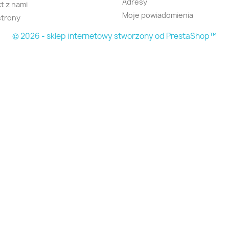
Adresy
t z nami
Moje powiadomienia
strony
© 2026 - sklep internetowy stworzony od PrestaShop™