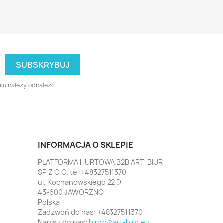
lu należy odnaleźć
INFORMACJA O SKLEPIE
PLATFORMA HURTOWA B2B ART-BIUR
SP Z O.O. tel:+48327511370
ul. Kochanowskiego 22 D
43-600 JAWORZNO
Polska
Zadzwoń do nas:
+48327511370
Napisz do nas:
biuro@art-biur.eu