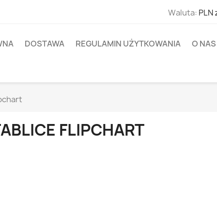
Waluta:
PLN 
WNA
DOSTAWA
REGULAMIN UŻYTKOWANIA
O NAS
ipchart
TABLICE FLIPCHART