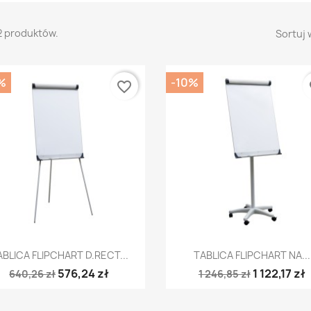
2 produktów.
Sortuj 
%
-10%
favorite_border
fa
Szybki podgląd
Szybki podgląd


ABLICA FLIPCHART D.RECT...
TABLICA FLIPCHART NA...
576,24 zł
1 122,17 zł
640,26 zł
1 246,85 zł