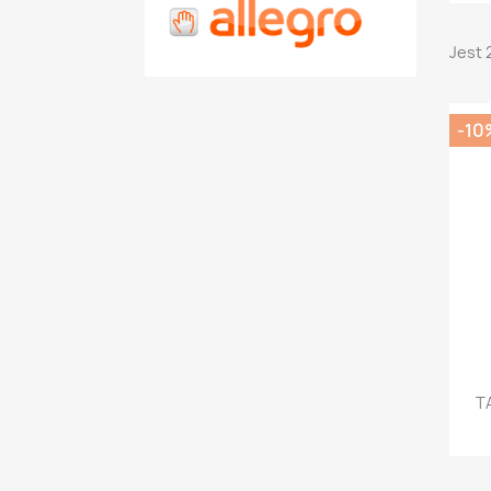
Jest 
-10
T