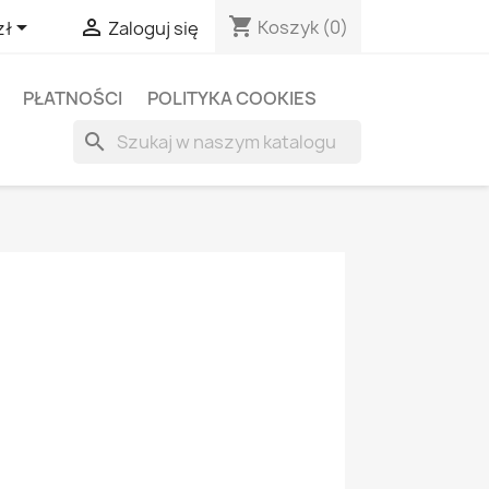
shopping_cart


Koszyk
(0)
zł
Zaloguj się
PŁATNOŚCI
POLITYKA COOKIES
search