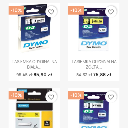
-10%
-10%
favorite_border
favorite_border
Szybki podgląd
Szybki podgląd


TASIEMKA ORYGINALNA
TASIEMKA ORYGINALNA
BIAŁA...
ŻÓŁTA...
85,90 zł
75,88 zł
95,45 zł
84,32 zł
-10%
-10%
favorite_border
favorite_border