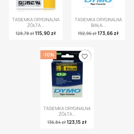
Szybki podgląd
Szybki podgląd


TASIEMKA ORYGINALNA
TASIEMKA ORYGINALNA
ŻÓŁTA...
BIAŁA...
115,90 zł
173,66 zł
128,78 zł
192,96 zł
-10%
favorite_border
Szybki podgląd

TASIEMKA ORYGINALNA
ŻÓŁTA...
123,15 zł
136,84 zł