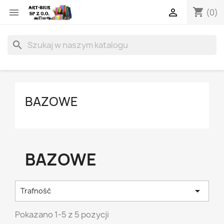
shopping_cart


(0)
search
BAZOWE
BAZOWE

Trafność
Pokazano 1-5 z 5 pozycji