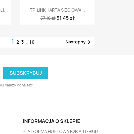
Szybki podgląd

|...
TP-LINK KARTA SIECIOWA...
51,45 zł
57,16 zł
1

Następny
2
3
…
16
lu należy odnaleźć
INFORMACJA O SKLEPIE
PLATFORMA HURTOWA B2B ART-BIUR