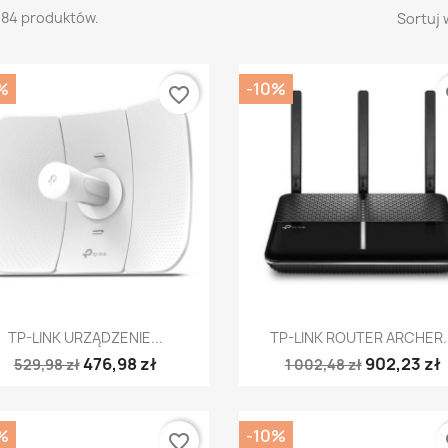
184 produktów.
Sortuj 
%
-10%
favorite_border
fa
Szybki podgląd
Szybki podgląd


TP-LINK URZĄDZENIE...
TP-LINK ROUTER ARCHER..
476,98 zł
902,23 zł
529,98 zł
1 002,48 zł
%
-10%
favorite_border
fa