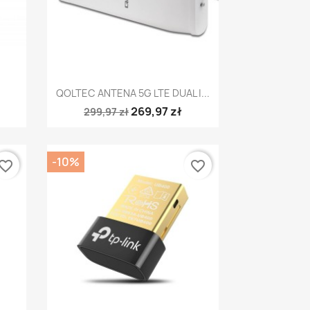
Szybki podgląd

QOLTEC ANTENA 5G LTE DUAL |...
269,97 zł
299,97 zł
-10%
vorite_border
favorite_border