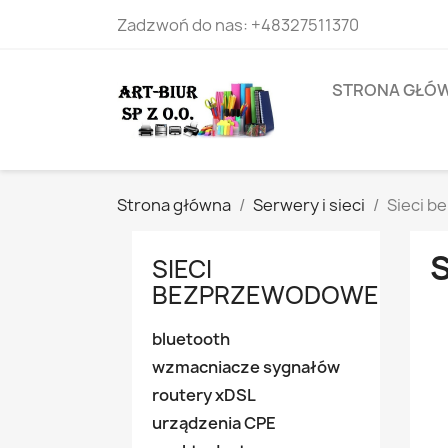
Zadzwoń do nas:
+48327511370
STRONA GŁÓ
Strona główna
Serwery i sieci
Sieci 
SIECI
BEZPRZEWODOWE
bluetooth
wzmacniacze sygnałów
routery xDSL
urządzenia CPE