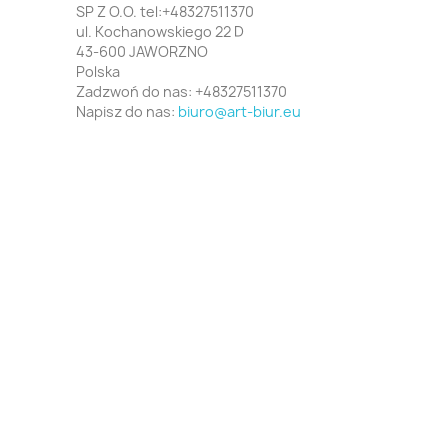
SP Z O.O. tel:+48327511370
ul. Kochanowskiego 22 D
43-600 JAWORZNO
Polska
Zadzwoń do nas:
+48327511370
Napisz do nas:
biuro@art-biur.eu