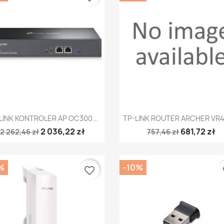
Szybki podgląd
Szybki podgląd


LINK KONTROLER AP OC300...
TP-LINK ROUTER ARCHER VR4
2 036,22 zł
681,72 zł
2 262,46 zł
757,46 zł
%
-10%
favorite_border
fa