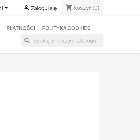
shopping_cart


Koszyk
(0)
zł
Zaloguj się
PŁATNOŚCI
POLITYKA COOKIES
search