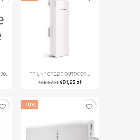
Szybki podgląd

00...
TP-LINK CPE210 OUTDOOR...
401,65 zł
446,27 zł
-10%
vorite_border
favorite_border