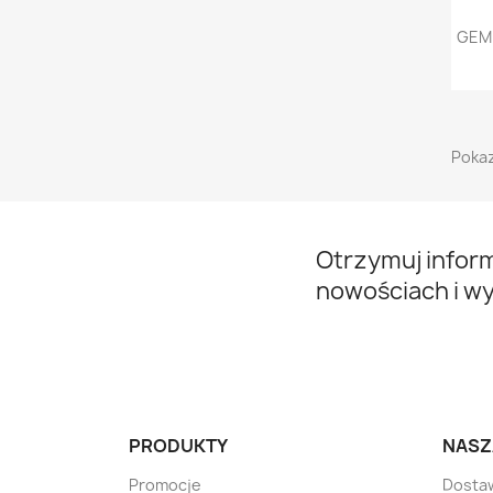
GEMB
Pokaz
Otrzymuj infor
nowościach i w
PRODUKTY
NASZ
Promocje
Dosta