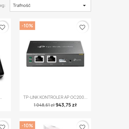

wg:
Trafność
-10%
vorite_border
favorite_border
Szybki podgląd

.
TP-LINK KONTROLER AP OC200...
943,75 zł
1 048,61 zł
-10%
vorite_border
favorite_border