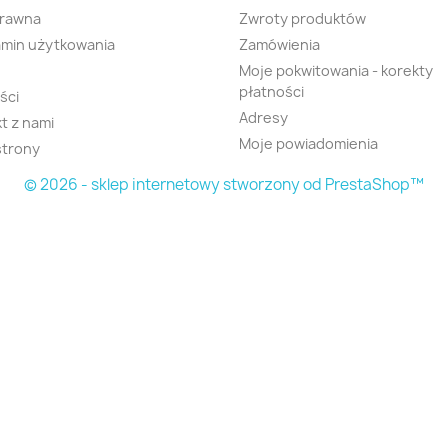
prawna
Zwroty produktów
min użytkowania
Zamówienia
Moje pokwitowania - korekty
płatności
ści
Adresy
t z nami
Moje powiadomienia
strony
© 2026 - sklep internetowy stworzony od PrestaShop™