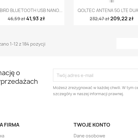
Szybki podgląd
Szybki podgląd


IRD BLUETOOTH USB NANO...
QOLTEC ANTENA 5G LTE DUAL 
41,93 zł
209,22 zł
46,59 zł
232,47 zł
ano 1-12 z 184 pozycji
mację o
yprzedażach
Możesz zrezygnować w każdej chwili. W tym ce
szczegóły w naszej informacji prawnej.
A FIRMA
TWOJE KONTO
wa
Dane osobowe