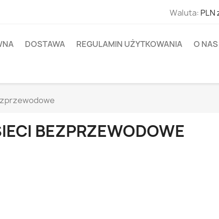
Waluta:
PLN 
WNA
DOSTAWA
REGULAMIN UŻYTKOWANIA
O NAS
bezprzewodowe
SIECI BEZPRZEWODOWE