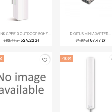
Szybki podgląd
Szybki podgląd


INK CPE510 OUTDOOR 5GHZ...
DIGITUS MINI ADAPTER...
524,22 zł
67,47 zł
582,47 zł
74,97 zł
%
-10%
favorite_border
fa