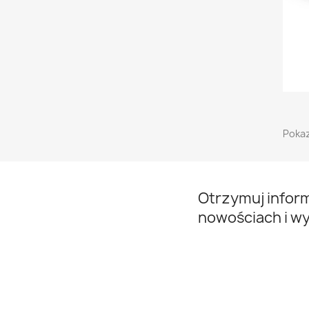
Pokaz
Otrzymuj infor
nowościach i w