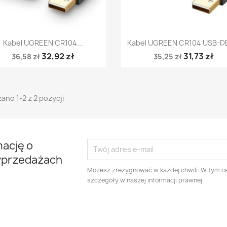
Szybki podgląd
Szybki podgląd


Kabel UGREEN CR104...
Kabel UGREEN CR104 USB-DB
32,92 zł
31,73 zł
36,58 zł
35,25 zł
ano 1-2 z 2 pozycji
mację o
yprzedażach
Możesz zrezygnować w każdej chwili. W tym ce
szczegóły w naszej informacji prawnej.