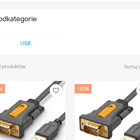
odkategorie
USB
2 produktów.
Sortuj 
%
-10%
favorite_border
fa