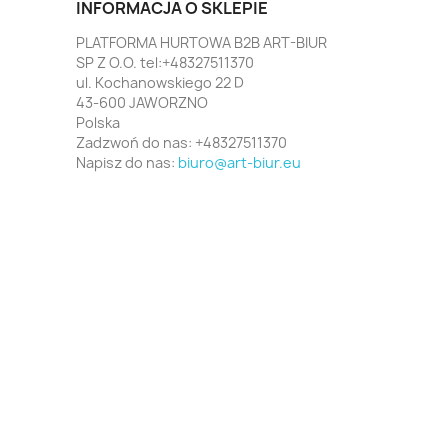
INFORMACJA O SKLEPIE
PLATFORMA HURTOWA B2B ART-BIUR
SP Z O.O. tel:+48327511370
ul. Kochanowskiego 22 D
43-600 JAWORZNO
Polska
Zadzwoń do nas:
+48327511370
Napisz do nas:
biuro@art-biur.eu