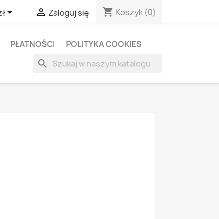
shopping_cart


Koszyk
(0)
zł
Zaloguj się
PŁATNOŚCI
POLITYKA COOKIES
search