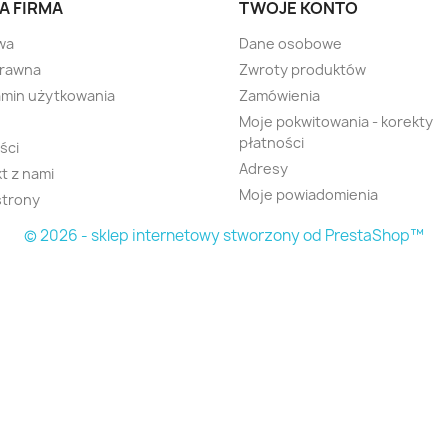
A FIRMA
TWOJE KONTO
wa
Dane osobowe
prawna
Zwroty produktów
min użytkowania
Zamówienia
Moje pokwitowania - korekty
płatności
ści
Adresy
t z nami
Moje powiadomienia
strony
© 2026 - sklep internetowy stworzony od PrestaShop™