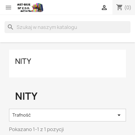
shopping_cart


(0)
search
NITY
NITY

Trafność
Pokazano 1-1 z 1 pozycji