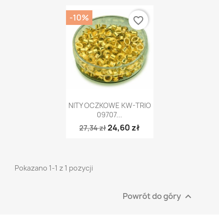
-10%
favorite_border
Szybki podgląd

NITY OCZKOWE KW-TRIO
09707...
24,60 zł
27,34 zł
Pokazano 1-1 z 1 pozycji
Powrót do góry
