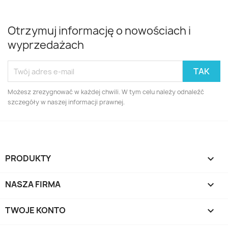
Otrzymuj informację o nowościach i
wyprzedażach
Możesz zrezygnować w każdej chwili. W tym celu należy odnaleźć
szczegóły w naszej informacji prawnej.
PRODUKTY

NASZA FIRMA

TWOJE KONTO
