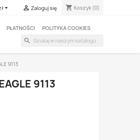
shopping_cart


Koszyk
(0)
zł
Zaloguj się
PŁATNOŚCI
POLITYKA COOKIES
search
LE 9113
EAGLE 9113