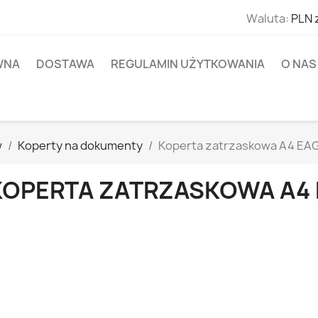
Waluta:
PLN 
WNA
DOSTAWA
REGULAMIN UŻYTKOWANIA
O NAS
w
Koperty na dokumenty
Koperta zatrzaskowa A4 EAG
KOPERTA ZATRZASKOWA A4 