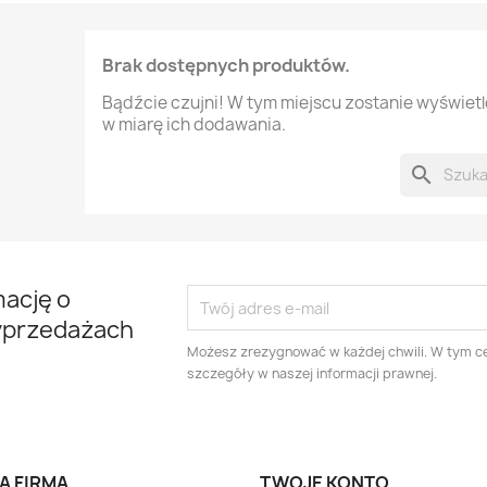
Brak dostępnych produktów.
Bądźcie czujni! W tym miejscu zostanie wyświet
w miarę ich dodawania.
search
mację o
yprzedażach
Możesz zrezygnować w każdej chwili. W tym ce
szczegóły w naszej informacji prawnej.
A FIRMA
TWOJE KONTO