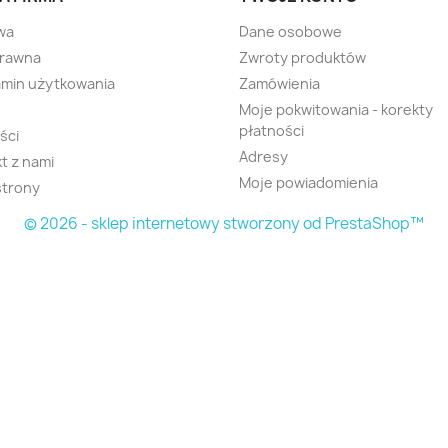
wa
Dane osobowe
prawna
Zwroty produktów
min użytkowania
Zamówienia
Moje pokwitowania - korekty
płatności
ści
Adresy
t z nami
Moje powiadomienia
strony
© 2026 - sklep internetowy stworzony od PrestaShop™