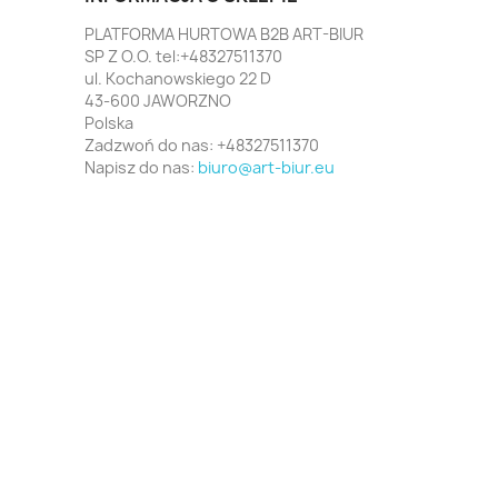
PLATFORMA HURTOWA B2B ART-BIUR
SP Z O.O. tel:+48327511370
ul. Kochanowskiego 22 D
43-600 JAWORZNO
Polska
Zadzwoń do nas:
+48327511370
Napisz do nas:
biuro@art-biur.eu