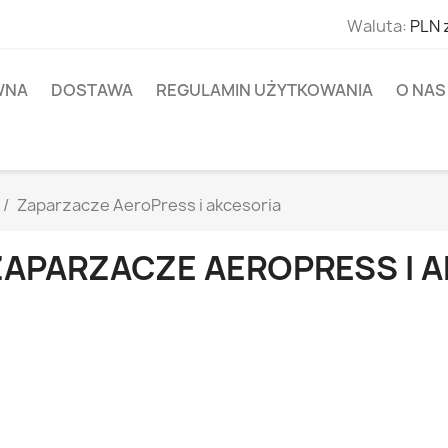
Waluta:
PLN 
WNA
DOSTAWA
REGULAMIN UŻYTKOWANIA
O NAS
Zaparzacze AeroPress i akcesoria
ZAPARZACZE AEROPRESS I 