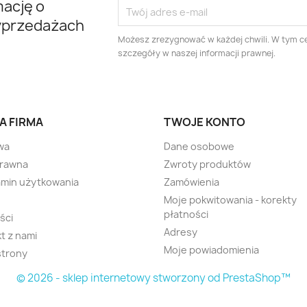
mację o
yprzedażach
Możesz zrezygnować w każdej chwili. W tym ce
szczegóły w naszej informacji prawnej.
A FIRMA
TWOJE KONTO
wa
Dane osobowe
prawna
Zwroty produktów
min użytkowania
Zamówienia
Moje pokwitowania - korekty
płatności
ści
Adresy
t z nami
Moje powiadomienia
strony
© 2026 - sklep internetowy stworzony od PrestaShop™