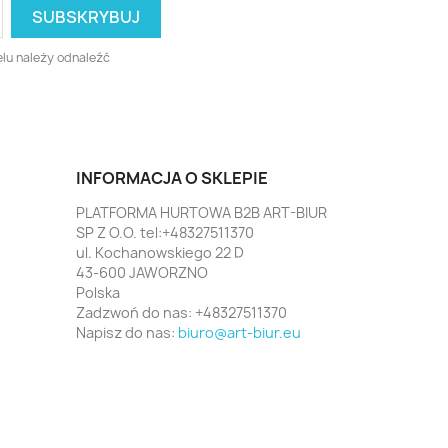
lu należy odnaleźć
INFORMACJA O SKLEPIE
PLATFORMA HURTOWA B2B ART-BIUR
SP Z O.O. tel:+48327511370
ul. Kochanowskiego 22 D
43-600 JAWORZNO
Polska
Zadzwoń do nas:
+48327511370
Napisz do nas:
biuro@art-biur.eu