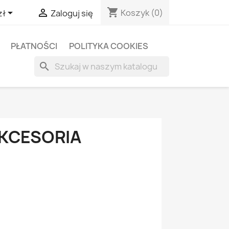
shopping_cart


Koszyk
(0)
zł
Zaloguj się
PŁATNOŚCI
POLITYKA COOKIES
search
AKCESORIA