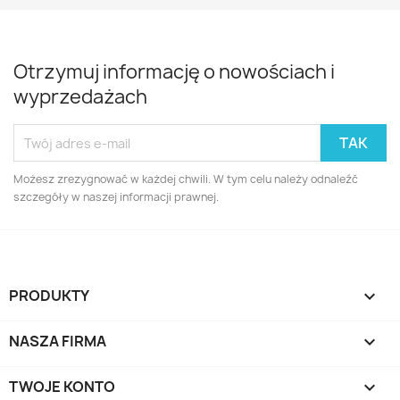
Otrzymuj informację o nowościach i
wyprzedażach
Możesz zrezygnować w każdej chwili. W tym celu należy odnaleźć
szczegóły w naszej informacji prawnej.
PRODUKTY

NASZA FIRMA

TWOJE KONTO
