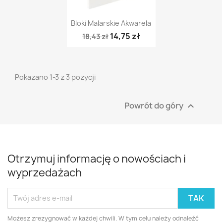
Szybki podgląd

Bloki Malarskie Akwarela
14,75 zł
18,43 zł
Pokazano 1-3 z 3 pozycji
Powrót do góry

Otrzymuj informację o nowościach i
wyprzedażach
Możesz zrezygnować w każdej chwili. W tym celu należy odnaleźć