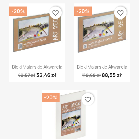
-20%
-20%
favorite_border
favorite_border
Szybki podgląd
Szybki podgląd


Bloki Malarskie Akwarela
Bloki Malarskie Akwarela
32,46 zł
88,55 zł
40,57 zł
110,68 zł
-20%
favorite_border