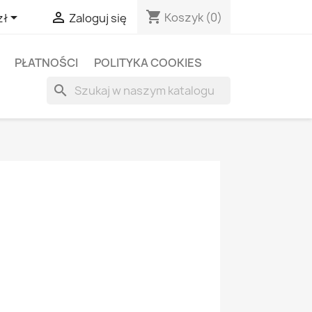
shopping_cart


Koszyk
(0)
zł
Zaloguj się
PŁATNOŚCI
POLITYKA COOKIES
search