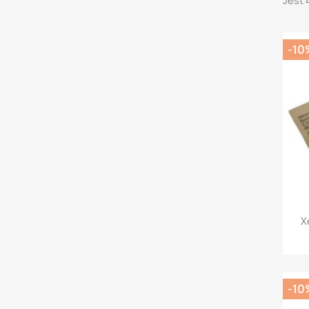
Jest 
-10
X
-10