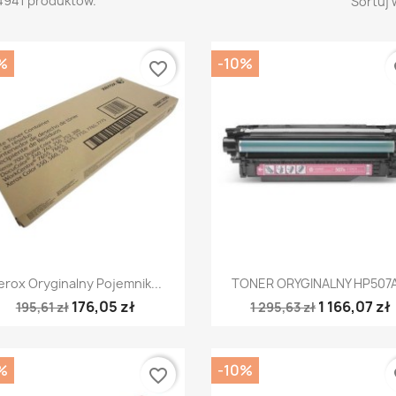
4941 produktów.
Sortuj 
%
-10%
favorite_border
fa
Szybki podgląd
Szybki podgląd


erox Oryginalny Pojemnik...
TONER ORYGINALNY HP507A.
176,05 zł
1 166,07 zł
195,61 zł
1 295,63 zł
%
-10%
favorite_border
fa