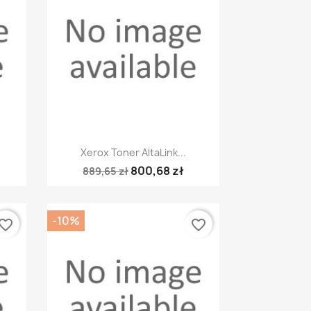
Szybki podgląd

Xerox Toner AltaLink...
800,68 zł
889,65 zł
-10%
vorite_border
favorite_border