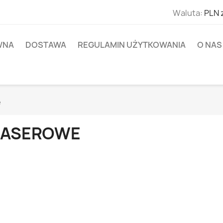
Waluta:
PLN 
WNA
DOSTAWA
REGULAMIN UŻYTKOWANIA
O NAS
e
LASEROWE