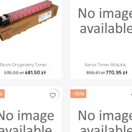
Szybki podgląd
Szybki podgląd


Ricoh Oryginalny Toner...
Xerox Toner AltaLink...
481,50 zł
770,95 zł
535,00 zł
856,61 zł
%
-10%
favorite_border
fa