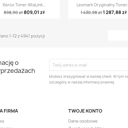
Szybki podgląd
Szybki podgląd


Xerox Toner AltaLink...
Lexmark Oryginalny Toner.
809,01 zł
1 287,88 zł
898,90 zł
1 430,98 zł
ano 1-12 z 4941 pozycji
mację o
yprzedażach
Możesz zrezygnować w każdej chwili. W tym ce
szczegóły w naszej informacji prawnej.
A FIRMA
TWOJE KONTO
wa
Dane osobowe