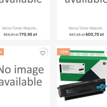
Szybki podgląd
Szybki podgląd


Xerox Toner AltaLink...
Xerox Toner AltaLink...
770,95 zł
600,70 zł
856,61 zł
667,45 zł
%
-10%
favorite_border
fa