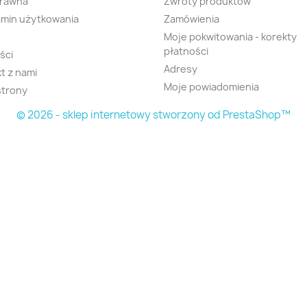
prawna
Zwroty produktów
min użytkowania
Zamówienia
Moje pokwitowania - korekty
płatności
ści
Adresy
t z nami
Moje powiadomienia
strony
© 2026 - sklep internetowy stworzony od PrestaShop™