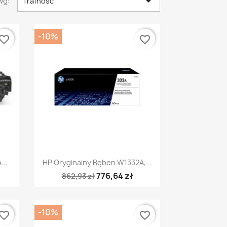

wg:
Trafność
-10%
vorite_border
favorite_border
Szybki podgląd

..
HP Oryginalny Bęben W1332A,...
776,64 zł
862,93 zł
-10%
vorite_border
favorite_border