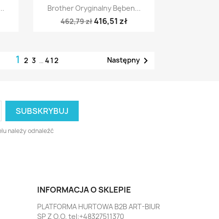
Szybki podgląd

..
Brother Oryginalny Bęben...
416,51 zł
462,79 zł
1

Następny
2
3
…
412
lu należy odnaleźć
INFORMACJA O SKLEPIE
PLATFORMA HURTOWA B2B ART-BIUR
SP Z O.O. tel:+48327511370