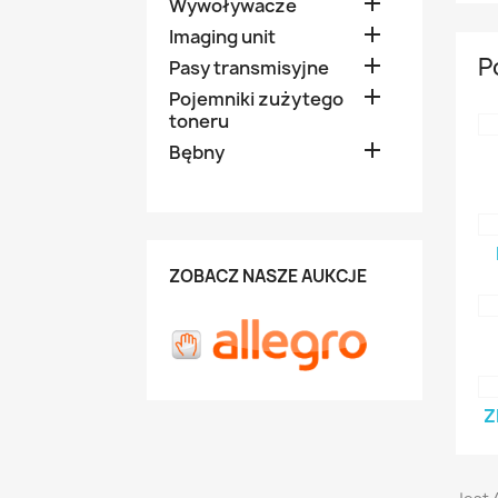

Wywoływacze

Imaging unit
P

Pasy transmisyjne

Pojemniki zużytego
toneru

Bębny
ZOBACZ NASZE AUKCJE
Z