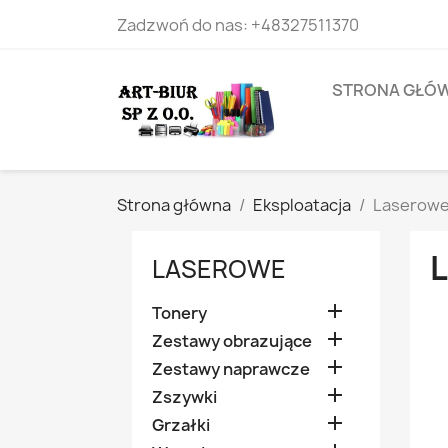
Zadzwoń do nas:
+48327511370
STRONA GŁÓ
Strona główna
Eksploatacja
Laserow
LASEROWE

Tonery

Zestawy obrazujące

Zestawy naprawcze

Zszywki

Grzałki