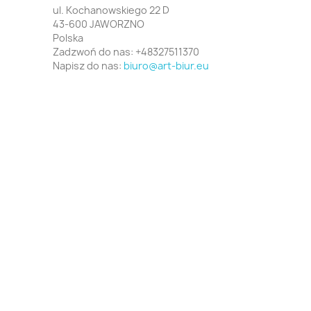
ul. Kochanowskiego 22 D
43-600 JAWORZNO
Polska
Zadzwoń do nas:
+48327511370
Napisz do nas:
biuro@art-biur.eu