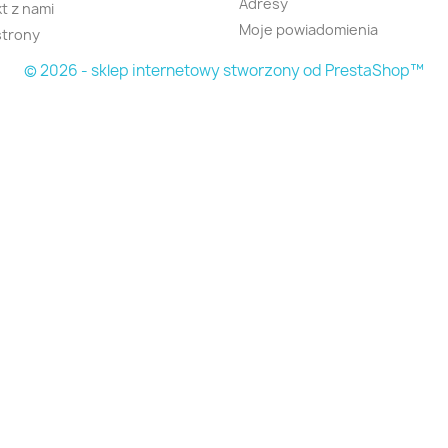
Adresy
t z nami
Moje powiadomienia
strony
© 2026 - sklep internetowy stworzony od PrestaShop™