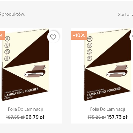
3 produktów.
Sortuj 
%
-10%
favorite_border
fa
Szybki podgląd
Szybki podgląd


Folia Do Laminacji
Folia Do Laminacji
96,79 zł
157,73 zł
107,55 zł
175,26 zł