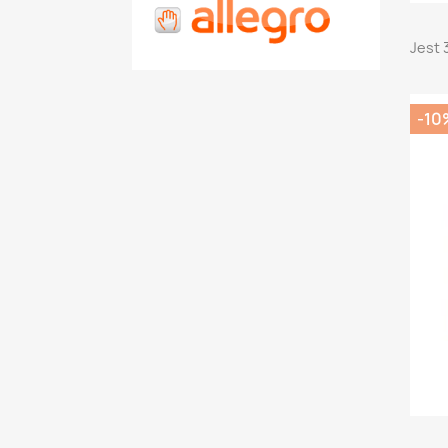
Jest 
-10