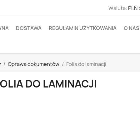
Waluta:
PLN 
WNA
DOSTAWA
REGULAMIN UŻYTKOWANIA
O NAS
w
Oprawa dokumentów
Folia do laminacji
OLIA DO LAMINACJI