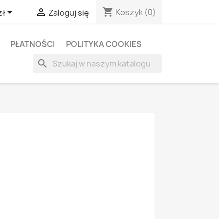
shopping_cart


Koszyk
(0)
zł
Zaloguj się
PŁATNOŚCI
POLITYKA COOKIES
search