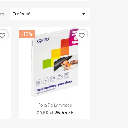

wg:
Trafność
-10%
vorite_border
favorite_border
Szybki podgląd

Folia Do Laminacji
26,55 zł
29,50 zł