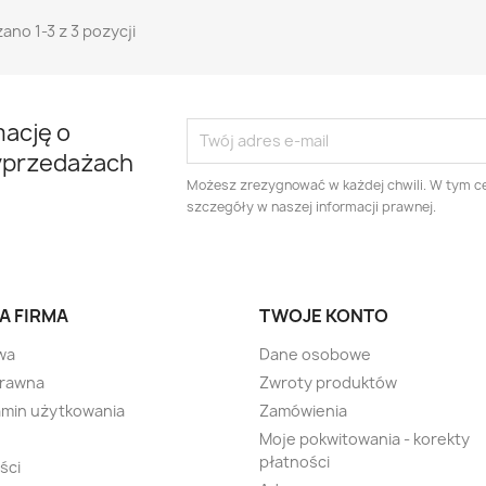
ano 1-3 z 3 pozycji
mację o
yprzedażach
Możesz zrezygnować w każdej chwili. W tym ce
szczegóły w naszej informacji prawnej.
A FIRMA
TWOJE KONTO
wa
Dane osobowe
prawna
Zwroty produktów
min użytkowania
Zamówienia
Moje pokwitowania - korekty
płatności
ści