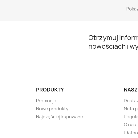
Pokaz
Otrzymuj infor
nowościach i w
PRODUKTY
NASZ
Promocje
Dosta
Nowe produkty
Nota 
Najczęściej kupowane
Regula
O nas
Płatno