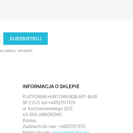
lu należy odnaleźć
INFORMACJA O SKLEPIE
PLATFORMA HURTOWA B2B ART-BIUR
SP Z O.O. tel:+48327511370
ul. Kochanowskiego 22 D
43-600 JAWORZNO
Polska
Zadzwoń do nas:
+48327511370
Napisz do nas:
biuro@art-biur.eu