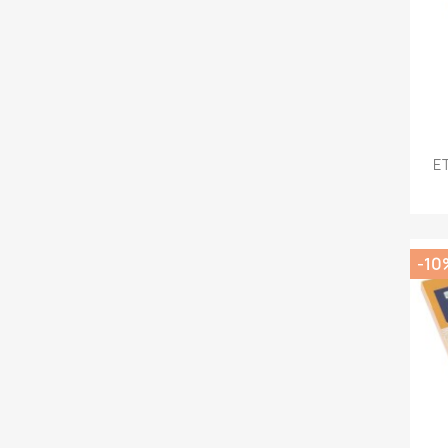
E
-10