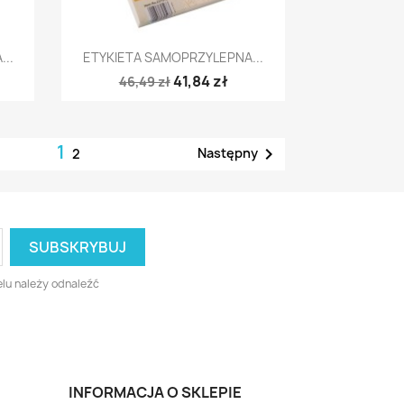
Szybki podgląd

..
ETYKIETA SAMOPRZYLEPNA...
41,84 zł
46,49 zł
1

Następny
2
lu należy odnaleźć
INFORMACJA O SKLEPIE