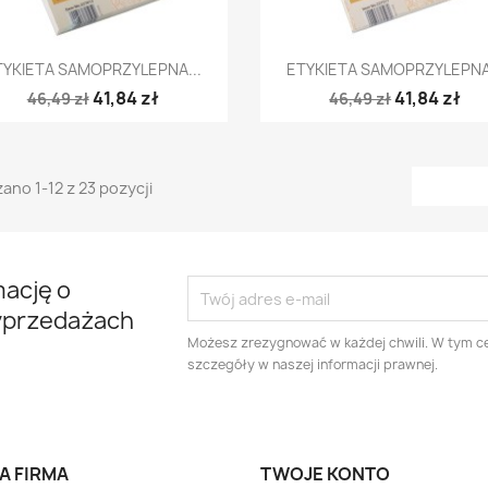
Szybki podgląd
Szybki podgląd


TYKIETA SAMOPRZYLEPNA...
ETYKIETA SAMOPRZYLEPNA.
41,84 zł
41,84 zł
46,49 zł
46,49 zł
ano 1-12 z 23 pozycji
mację o
yprzedażach
Możesz zrezygnować w każdej chwili. W tym ce
szczegóły w naszej informacji prawnej.
A FIRMA
TWOJE KONTO