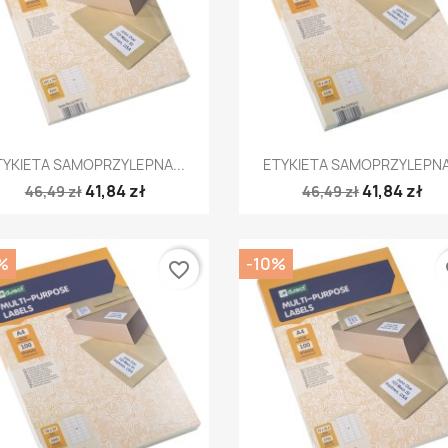
Szybki podgląd
Szybki podgląd


TYKIETA SAMOPRZYLEPNA...
ETYKIETA SAMOPRZYLEPNA.
41,84 zł
41,84 zł
46,49 zł
46,49 zł
%
-10%
favorite_border
fa