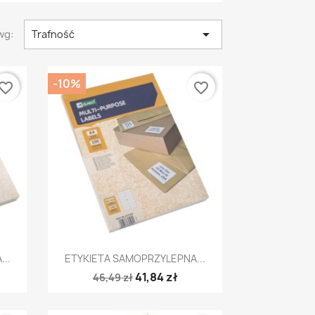

wg:
Trafność
-10%
vorite_border
favorite_border
Szybki podgląd

..
ETYKIETA SAMOPRZYLEPNA...
41,84 zł
46,49 zł