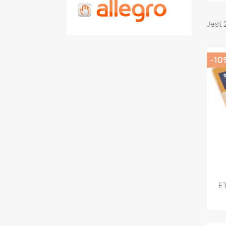
Jest 
-10
E