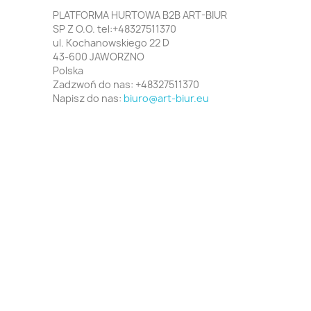
PLATFORMA HURTOWA B2B ART-BIUR
SP Z O.O. tel:+48327511370
ul. Kochanowskiego 22 D
43-600 JAWORZNO
Polska
Zadzwoń do nas:
+48327511370
Napisz do nas:
biuro@art-biur.eu