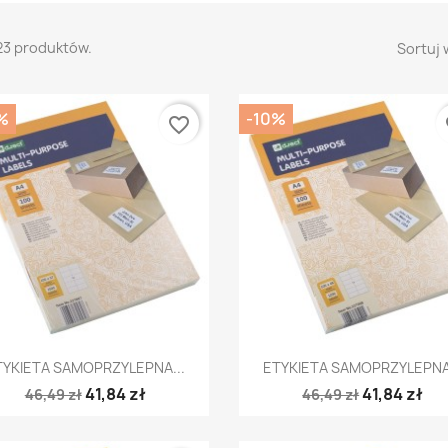
23 produktów.
Sortuj 
%
-10%
favorite_border
fa
Szybki podgląd
Szybki podgląd


TYKIETA SAMOPRZYLEPNA...
ETYKIETA SAMOPRZYLEPNA.
41,84 zł
41,84 zł
46,49 zł
46,49 zł