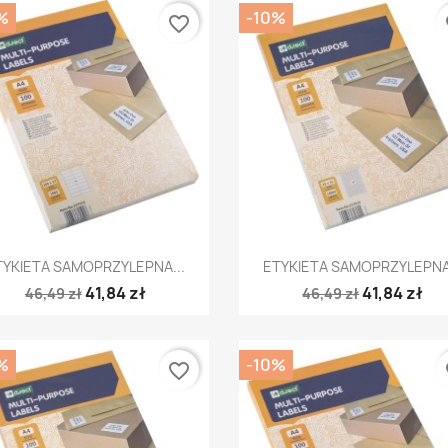
%
-10%
favorite_border
fa
Szybki podgląd
Szybki podgląd


TYKIETA SAMOPRZYLEPNA...
ETYKIETA SAMOPRZYLEPNA.
41,84 zł
41,84 zł
46,49 zł
46,49 zł
%
-10%
favorite_border
fa