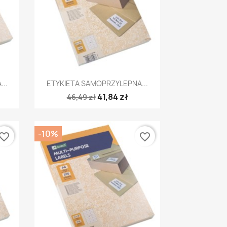
Szybki podgląd

..
ETYKIETA SAMOPRZYLEPNA...
41,84 zł
46,49 zł
-10%
vorite_border
favorite_border