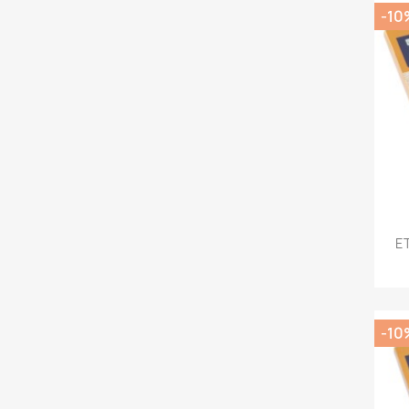
-10
E
-10