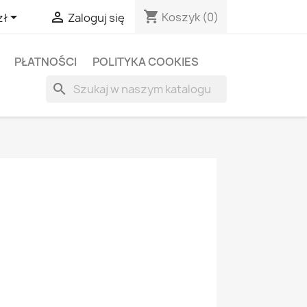
shopping_cart


Koszyk
(0)
zł
Zaloguj się
PŁATNOŚCI
POLITYKA COOKIES
search