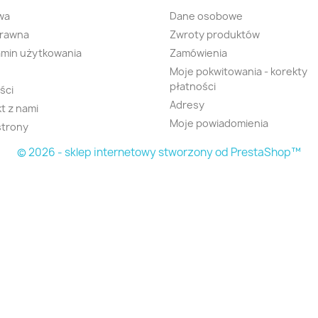
wa
Dane osobowe
prawna
Zwroty produktów
min użytkowania
Zamówienia
Moje pokwitowania - korekty
płatności
ści
Adresy
t z nami
Moje powiadomienia
strony
© 2026 - sklep internetowy stworzony od PrestaShop™