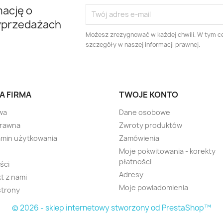
mację o
yprzedażach
Możesz zrezygnować w każdej chwili. W tym ce
szczegóły w naszej informacji prawnej.
A FIRMA
TWOJE KONTO
wa
Dane osobowe
prawna
Zwroty produktów
min użytkowania
Zamówienia
Moje pokwitowania - korekty
płatności
ści
Adresy
t z nami
Moje powiadomienia
strony
© 2026 - sklep internetowy stworzony od PrestaShop™