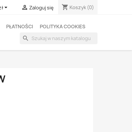
shopping_cart


Koszyk
(0)
zł
Zaloguj się
PŁATNOŚCI
POLITYKA COOKIES
search
W