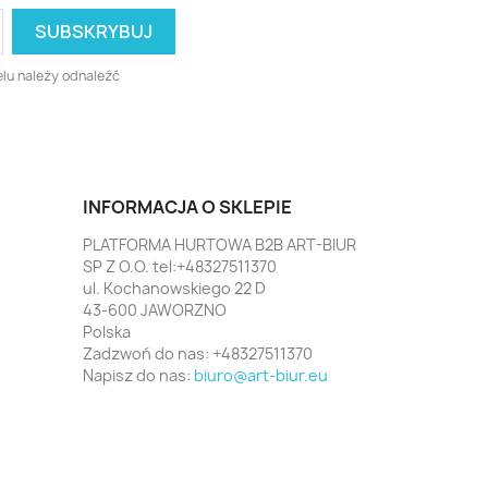
lu należy odnaleźć
INFORMACJA O SKLEPIE
PLATFORMA HURTOWA B2B ART-BIUR
SP Z O.O. tel:+48327511370
ul. Kochanowskiego 22 D
43-600 JAWORZNO
Polska
Zadzwoń do nas:
+48327511370
Napisz do nas:
biuro@art-biur.eu