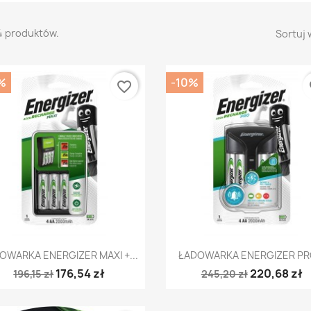
4 produktów.
Sortuj 
%
-10%
favorite_border
fa
Szybki podgląd
Szybki podgląd


OWARKA ENERGIZER MAXI +...
ŁADOWARKA ENERGIZER PRO
176,54 zł
220,68 zł
196,15 zł
245,20 zł