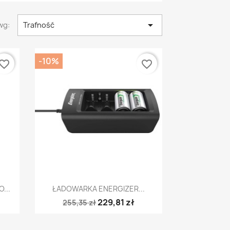

wg:
Trafność
-10%
vorite_border
favorite_border
Szybki podgląd

...
ŁADOWARKA ENERGIZER...
229,81 zł
255,35 zł