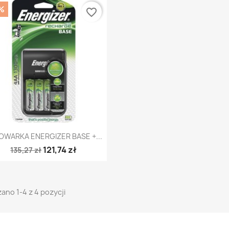
%
favorite_border
Szybki podgląd

OWARKA ENERGIZER BASE +...
121,74 zł
135,27 zł
ano 1-4 z 4 pozycji