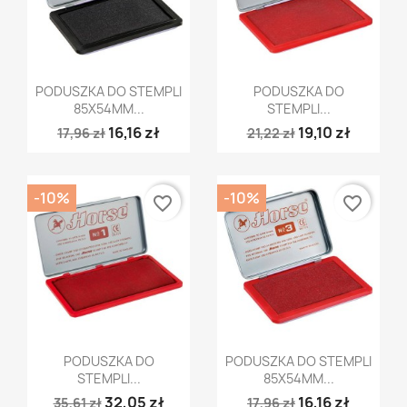
Szybki podgląd
Szybki podgląd


PODUSZKA DO STEMPLI
PODUSZKA DO
85X54MM...
STEMPLI...
16,16 zł
19,10 zł
17,96 zł
21,22 zł
-10%
-10%
favorite_border
favorite_border
Szybki podgląd
Szybki podgląd


PODUSZKA DO
PODUSZKA DO STEMPLI
STEMPLI...
85X54MM...
32,05 zł
16,16 zł
35,61 zł
17,96 zł