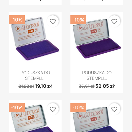
-10%
-10%
favorite_border
favorite_border
Szybki podgląd
Szybki podgląd


PODUSZKA DO
PODUSZKA DO
STEMPLI...
STEMPLI...
19,10 zł
32,05 zł
21,22 zł
35,61 zł
-10%
-10%
favorite_border
favorite_border