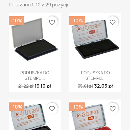
Pokazano 1-12 z 29 pozycji
-10%
-10%
favorite_border
favorite_border
Szybki podgląd
Szybki podgląd


PODUSZKA DO
PODUSZKA DO
STEMPLI...
STEMPLI...
19,10 zł
32,05 zł
21,22 zł
35,61 zł
-10%
-10%
favorite_border
favorite_border