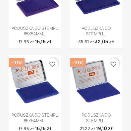
Szybki podgląd
Szybki podgląd


PODUSZKA DO STEMPLI
PODUSZKA DO
85X54MM...
STEMPLI...
16,16 zł
32,05 zł
17,96 zł
35,61 zł
-10%
-10%
favorite_border
favorite_border
Szybki podgląd
Szybki podgląd


PODUSZKA DO STEMPLI
PODUSZKA DO
85X54MM...
STEMPLI...
16,16 zł
19,10 zł
17,96 zł
21,22 zł