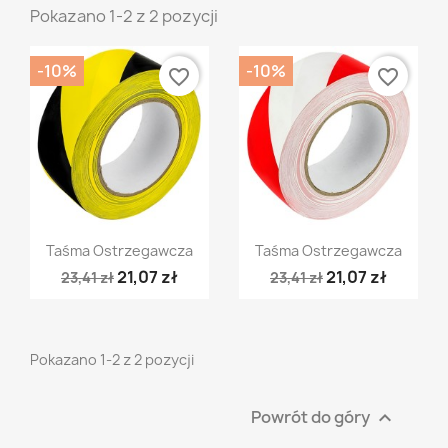
Pokazano 1-2 z 2 pozycji
-10%
-10%
favorite_border
favorite_border
Szybki podgląd
Szybki podgląd


Taśma Ostrzegawcza
Taśma Ostrzegawcza
21,07 zł
21,07 zł
23,41 zł
23,41 zł
Pokazano 1-2 z 2 pozycji
Powrót do góry
