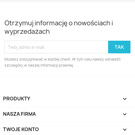
Otrzymuj informację o nowościach i
wyprzedażach
Możesz zrezygnować w każdej chwili. W tym celu należy odnaleźć
szczegóły w naszej informacji prawnej.
PRODUKTY

NASZA FIRMA

TWOJE KONTO
