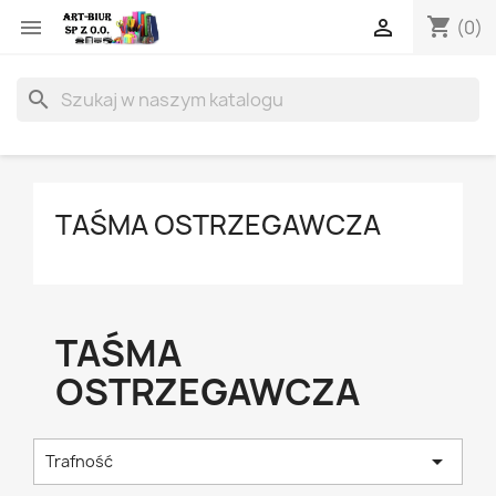
shopping_cart


(0)
search
TAŚMA OSTRZEGAWCZA
TAŚMA
OSTRZEGAWCZA

Trafność