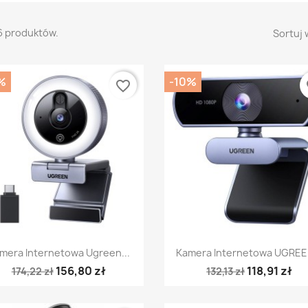
6 produktów.
Sortuj 
%
-10%
favorite_border
fa
Szybki podgląd
Szybki podgląd


mera Internetowa Ugreen...
Kamera Internetowa UGREEN
156,80 zł
118,91 zł
174,22 zł
132,13 zł