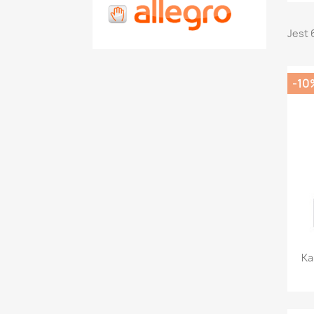
Jest 
-10
Ka