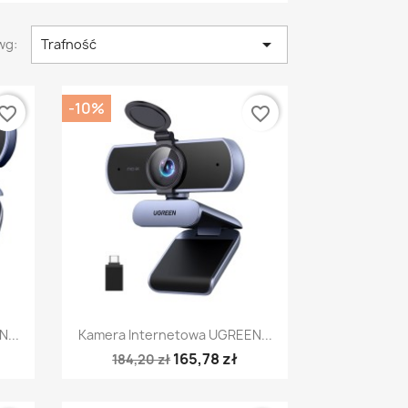

wg:
Trafność
-10%
vorite_border
favorite_border
Szybki podgląd

...
Kamera Internetowa UGREEN...
165,78 zł
184,20 zł