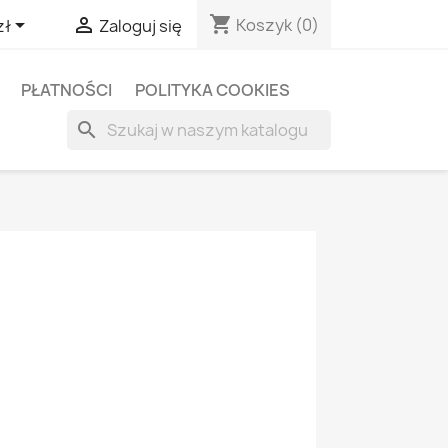
shopping_cart


Koszyk
(0)
zł
Zaloguj się
PŁATNOŚCI
POLITYKA COOKIES
search