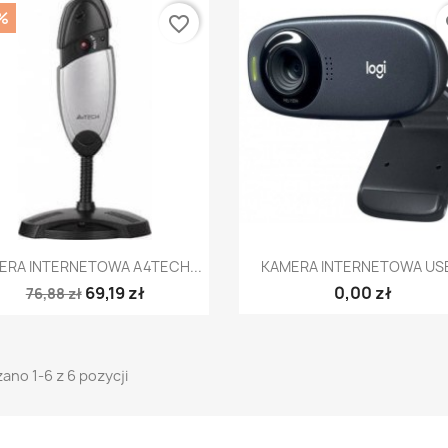
%
favorite_border
fa
Szybki podgląd
Szybki podgląd


ERA INTERNETOWA A4TECH...
KAMERA INTERNETOWA USB
69,19 zł
0,00 zł
76,88 zł
ano 1-6 z 6 pozycji