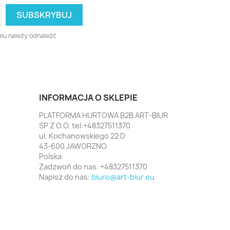
lu należy odnaleźć
INFORMACJA O SKLEPIE
PLATFORMA HURTOWA B2B ART-BIUR
SP Z O.O. tel:+48327511370
ul. Kochanowskiego 22 D
43-600 JAWORZNO
Polska
Zadzwoń do nas:
+48327511370
Napisz do nas:
biuro@art-biur.eu