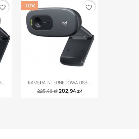
-10%
vorite_border
favorite_border
Szybki podgląd

...
KAMERA INTERNETOWA USB...
202,94 zł
225,49 zł