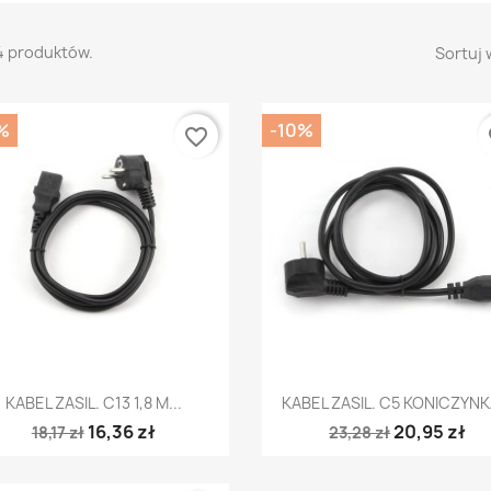
4 produktów.
Sortuj 
%
-10%
favorite_border
fa
Szybki podgląd
Szybki podgląd


KABEL ZASIL. C13 1,8 M...
KABEL ZASIL. C5 KONICZYNKA
16,36 zł
20,95 zł
18,17 zł
23,28 zł