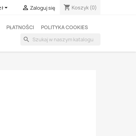
shopping_cart


Koszyk
(0)
zł
Zaloguj się
PŁATNOŚCI
POLITYKA COOKIES
search