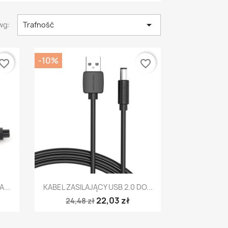

wg:
Trafność
-10%
vorite_border
favorite_border
Szybki podgląd

...
KABEL ZASILAJĄCY USB 2.0 DO...
22,03 zł
24,48 zł