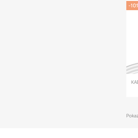
-10
KAB
Pokaz