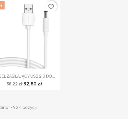
%
favorite_border
Szybki podgląd

EL ZASILAJĄCY USB 2.0 DO...
32,60 zł
36,22 zł
ano 1-4 z 4 pozycji