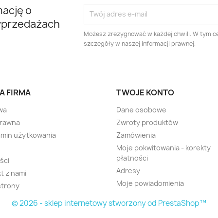
mację o
yprzedażach
Możesz zrezygnować w każdej chwili. W tym ce
szczegóły w naszej informacji prawnej.
A FIRMA
TWOJE KONTO
wa
Dane osobowe
prawna
Zwroty produktów
min użytkowania
Zamówienia
Moje pokwitowania - korekty
płatności
ści
Adresy
t z nami
Moje powiadomienia
strony
© 2026 - sklep internetowy stworzony od PrestaShop™