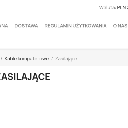
Waluta:
PLN 
WNA
DOSTAWA
REGULAMIN UŻYTKOWANIA
O NAS
Kable komputerowe
Zasilające
ZASILAJĄCE