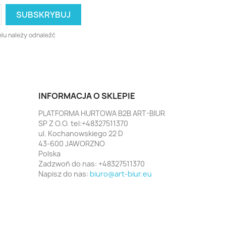
lu należy odnaleźć
INFORMACJA O SKLEPIE
PLATFORMA HURTOWA B2B ART-BIUR
SP Z O.O. tel:+48327511370
ul. Kochanowskiego 22 D
43-600 JAWORZNO
Polska
Zadzwoń do nas:
+48327511370
Napisz do nas:
biuro@art-biur.eu