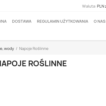
Waluta:
PLN 
WNA
DOSTAWA
REGULAMIN UŻYTKOWANIA
O NAS
je‚ wody
Napoje Roślinne
NAPOJE ROŚLINNE