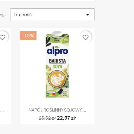

wg:
Trafność
-10%
vorite_border
favorite_border
Szybki podgląd

..
NAPÓJ ROŚLINNY SOJOWY,...
22,97 zł
25,52 zł