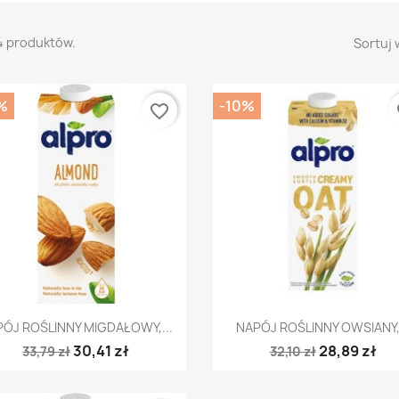
4 produktów.
Sortuj 
%
-10%
favorite_border
fa
Szybki podgląd
Szybki podgląd


ÓJ ROŚLINNY MIGDAŁOWY,...
NAPÓJ ROŚLINNY OWSIANY,.
30,41 zł
28,89 zł
33,79 zł
32,10 zł