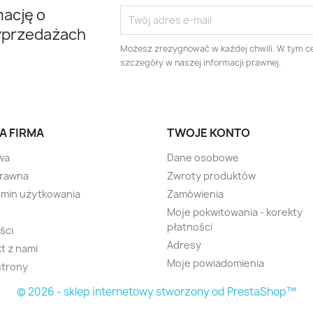
mację o
yprzedażach
Możesz zrezygnować w każdej chwili. W tym ce
szczegóły w naszej informacji prawnej.
A FIRMA
TWOJE KONTO
wa
Dane osobowe
prawna
Zwroty produktów
min użytkowania
Zamówienia
Moje pokwitowania - korekty
płatności
ści
Adresy
t z nami
Moje powiadomienia
strony
© 2026 - sklep internetowy stworzony od PrestaShop™