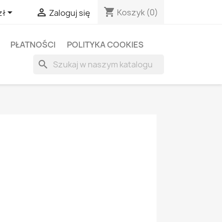
shopping_cart


Koszyk
(0)
zł
Zaloguj się
PŁATNOŚCI
POLITYKA COOKIES
search