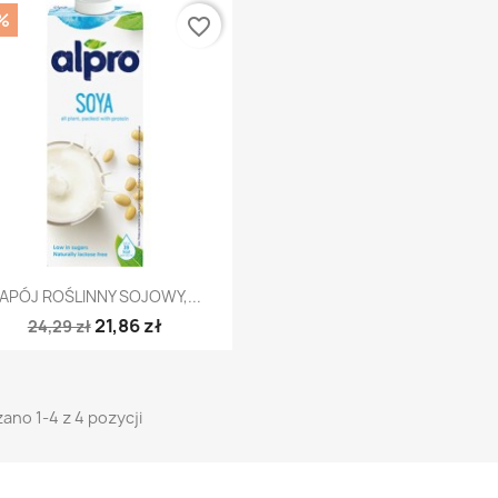
%
favorite_border
Szybki podgląd

APÓJ ROŚLINNY SOJOWY,...
21,86 zł
24,29 zł
ano 1-4 z 4 pozycji