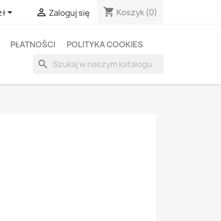
shopping_cart


Koszyk
(0)
zł
Zaloguj się
PŁATNOŚCI
POLITYKA COOKIES
search