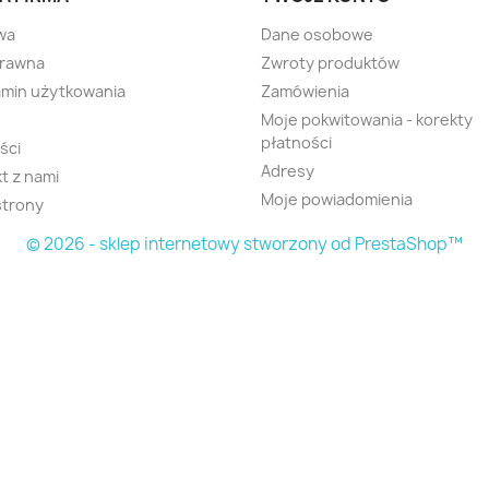
wa
Dane osobowe
prawna
Zwroty produktów
min użytkowania
Zamówienia
Moje pokwitowania - korekty
płatności
ści
Adresy
t z nami
Moje powiadomienia
strony
© 2026 - sklep internetowy stworzony od PrestaShop™