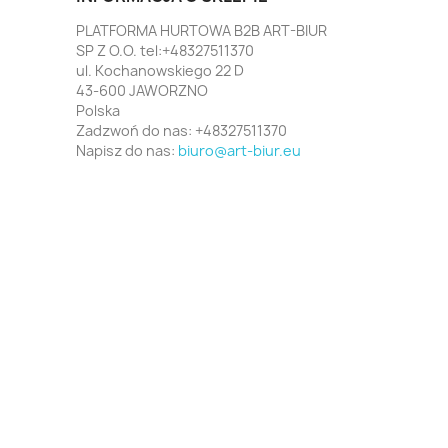
PLATFORMA HURTOWA B2B ART-BIUR
SP Z O.O. tel:+48327511370
ul. Kochanowskiego 22 D
43-600 JAWORZNO
Polska
Zadzwoń do nas:
+48327511370
Napisz do nas:
biuro@art-biur.eu