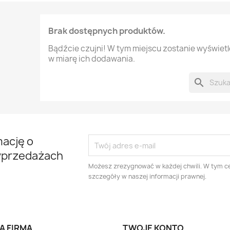
Brak dostępnych produktów.
Bądźcie czujni! W tym miejscu zostanie wyświet
w miarę ich dodawania.
search
mację o
yprzedażach
Możesz zrezygnować w każdej chwili. W tym ce
szczegóły w naszej informacji prawnej.
A FIRMA
TWOJE KONTO