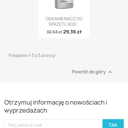
Szybki podgląd

ODKAMIENIACZ DO
SPRZĘTU AGD...
29,36 zł
32,63 zł
Pokazano 1-3 z 3 pozycji
Powrót do góry

Otrzymuj informację o nowościach i
wyprzedażach