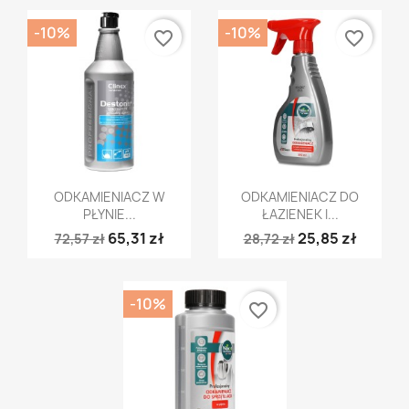
-10%
-10%
favorite_border
favorite_border
Szybki podgląd
Szybki podgląd


ODKAMIENIACZ W
ODKAMIENIACZ DO
PŁYNIE...
ŁAZIENEK I...
65,31 zł
25,85 zł
72,57 zł
28,72 zł
-10%
favorite_border