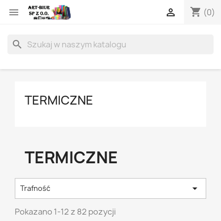
shopping_cart


(0)
search
TERMICZNE
TERMICZNE

Trafność
Pokazano 1-12 z 82 pozycji