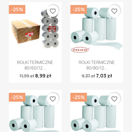
-25%
-25%
favorite_border
favorite_border
Szybki podgląd
Szybki podgląd


ROLKI TERMICZNE
ROLKI TERMICZNE
80/60/12...
80/80/12...
8,99 zł
7,03 zł
11,99 zł
9,37 zł
-25%
-25%
favorite_border
favorite_border