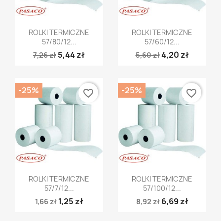
Szybki podgląd
Szybki podgląd


ROLKI TERMICZNE
ROLKI TERMICZNE
57/80/12...
57/60/12...
5,44 zł
4,20 zł
7,26 zł
5,60 zł
-25%
-25%
favorite_border
favorite_border
Szybki podgląd
Szybki podgląd


ROLKI TERMICZNE
ROLKI TERMICZNE
57/7/12...
57/100/12...
1,25 zł
6,69 zł
1,66 zł
8,92 zł