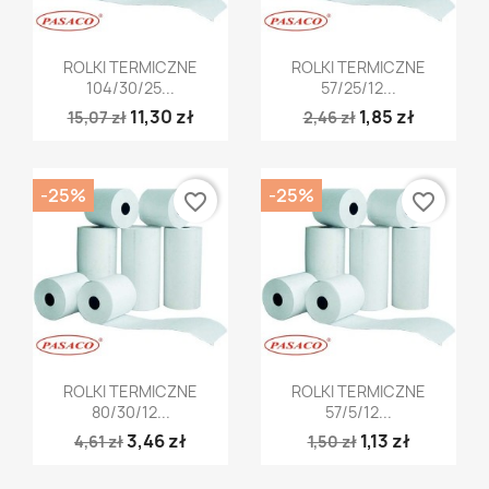
Szybki podgląd
Szybki podgląd


ROLKI TERMICZNE
ROLKI TERMICZNE
104/30/25...
57/25/12...
11,30 zł
1,85 zł
15,07 zł
2,46 zł
-25%
-25%
favorite_border
favorite_border
Szybki podgląd
Szybki podgląd


ROLKI TERMICZNE
ROLKI TERMICZNE
80/30/12...
57/5/12...
3,46 zł
1,13 zł
4,61 zł
1,50 zł