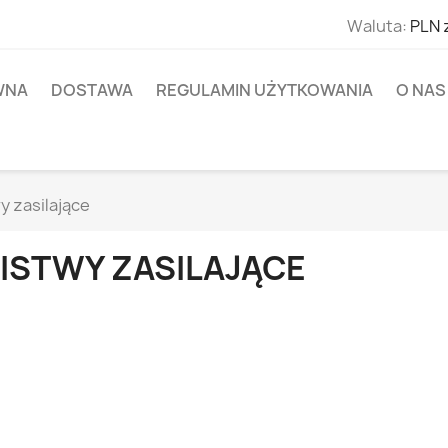
Waluta:
PLN 
WNA
DOSTAWA
REGULAMIN UŻYTKOWANIA
O NAS
y zasilające
LISTWY ZASILAJĄCE