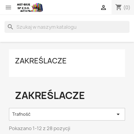
shopping_cart


(0)
search
ZAKREŚLACZE
ZAKREŚLACZE

Trafność
Pokazano 1-12 z 28 pozycji