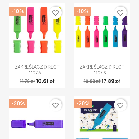
-10%
-10%
favorite_border
favorite_border
Szybki podgląd
Szybki podgląd


ZAKREŚLACZ D.RECT
ZAKREŚLACZ D.RECT
1127 4...
1127 6...
10,61 zł
17,89 zł
11,78 zł
19,88 zł
-20%
-20%
favorite_border
favorite_border