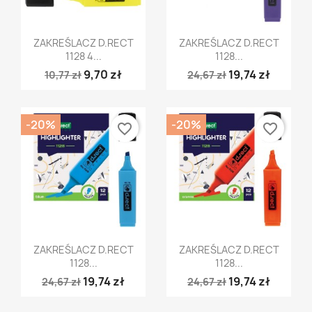
Szybki podgląd
Szybki podgląd


ZAKREŚLACZ D.RECT
ZAKREŚLACZ D.RECT
1128 4...
1128...
9,70 zł
19,74 zł
10,77 zł
24,67 zł
-20%
-20%
favorite_border
favorite_border
Szybki podgląd
Szybki podgląd


ZAKREŚLACZ D.RECT
ZAKREŚLACZ D.RECT
1128...
1128...
19,74 zł
19,74 zł
24,67 zł
24,67 zł