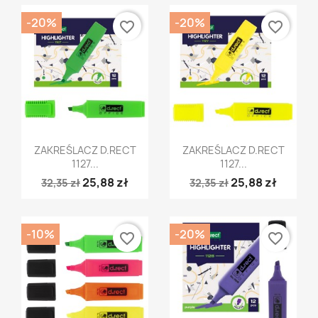
-20%
-20%
favorite_border
favorite_border
Szybki podgląd
Szybki podgląd


ZAKREŚLACZ D.RECT
ZAKREŚLACZ D.RECT
1127...
1127...
25,88 zł
25,88 zł
32,35 zł
32,35 zł
-10%
-20%
favorite_border
favorite_border