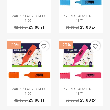
Szybki podgląd
Szybki podgląd


ZAKREŚLACZ D.RECT
ZAKREŚLACZ D.RECT
1127...
1127...
25,88 zł
25,88 zł
32,35 zł
32,35 zł
-20%
-20%
favorite_border
favorite_border
Szybki podgląd
Szybki podgląd


ZAKREŚLACZ D.RECT
ZAKREŚLACZ D.RECT
1127...
1127...
25,88 zł
25,88 zł
32,35 zł
32,35 zł