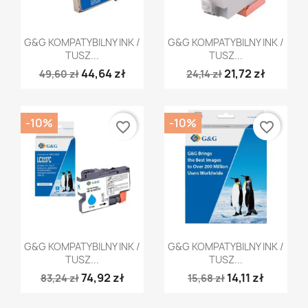
Szybki podgląd
Szybki podgląd


G&G KOMPATYBILNY INK /
G&G KOMPATYBILNY INK /
TUSZ...
TUSZ...
44,64 zł
21,72 zł
49,60 zł
24,14 zł
-10%
-10%
favorite_border
favorite_border
Szybki podgląd
Szybki podgląd


G&G KOMPATYBILNY INK /
G&G KOMPATYBILNY INK /
TUSZ...
TUSZ...
74,92 zł
14,11 zł
83,24 zł
15,68 zł