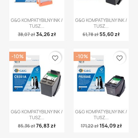
Szybki podgląd
Szybki podgląd


G&G KOMPATYBILNY INK /
G&G KOMPATYBILNY INK /
TUSZ...
TUSZ...
34,26 zł
55,60 zł
38,07 zł
61,78 zł
-10%
-10%
favorite_border
favorite_border
Szybki podgląd
Szybki podgląd


G&G KOMPATYBILNY INK /
G&G KOMPATYBILNY INK /
TUSZ...
TUSZ...
76,83 zł
154,09 zł
85,36 zł
171,22 zł