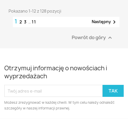
Pokazano 1-12 z 128 pozycji
1

Następny
2
3
…
11
Powrót do góry

Otrzymuj informację o nowościach i
wyprzedażach
Możesz zrezygnować w każdej chwili. W tym celu należy odnaleźć
szczegóły w naszej informacji prawnej.