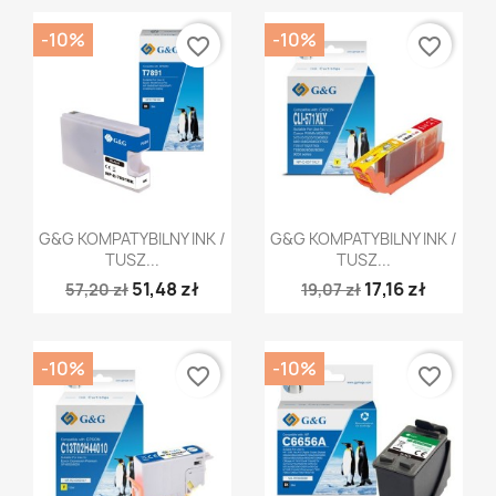
-10%
-10%
favorite_border
favorite_border
Szybki podgląd
Szybki podgląd


G&G KOMPATYBILNY INK /
G&G KOMPATYBILNY INK /
TUSZ...
TUSZ...
51,48 zł
17,16 zł
57,20 zł
19,07 zł
-10%
-10%
favorite_border
favorite_border