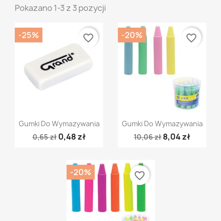
Pokazano 1-3 z 3 pozycji
-25%
-20%
favorite_border
favorite_border
Szybki podgląd
Szybki podgląd


Gumki Do Wymazywania
Gumki Do Wymazywania
0,48 zł
8,04 zł
0,65 zł
10,06 zł
-20%
favorite_border