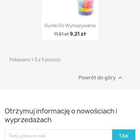
Szybki podgląd

Gumki Do Wymazywania
9,21 zł
11,51 zł
Pokazano 1-3 z 3 pozycji
Powrót do góry

Otrzymuj informację o nowościach i
wyprzedażach