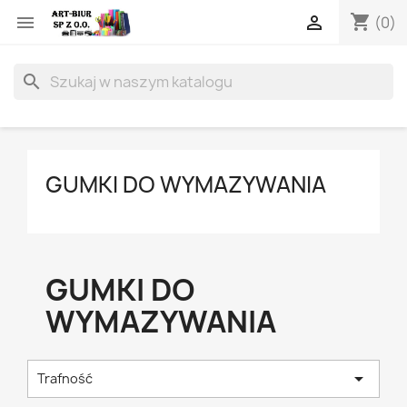
shopping_cart


(0)
search
GUMKI DO WYMAZYWANIA
GUMKI DO
WYMAZYWANIA

Trafność