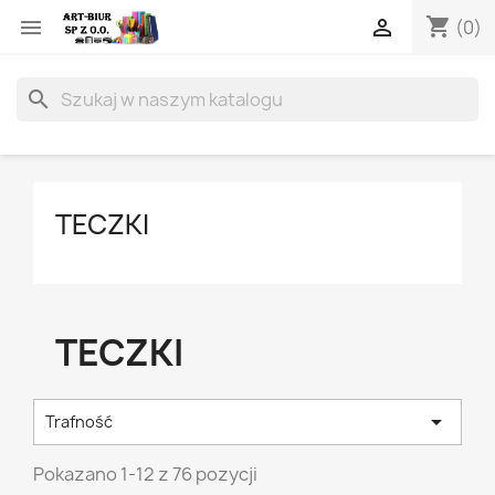
shopping_cart


(0)
search
TECZKI
TECZKI

Trafność
Pokazano 1-12 z 76 pozycji