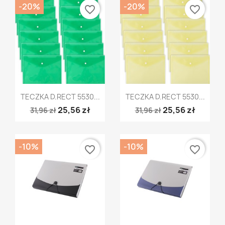
-20%
-20%
favorite_border
favorite_border
Szybki podgląd
Szybki podgląd


TECZKA D.RECT 5530...
TECZKA D.RECT 5530...
25,56 zł
25,56 zł
31,96 zł
31,96 zł
-10%
-10%
favorite_border
favorite_border