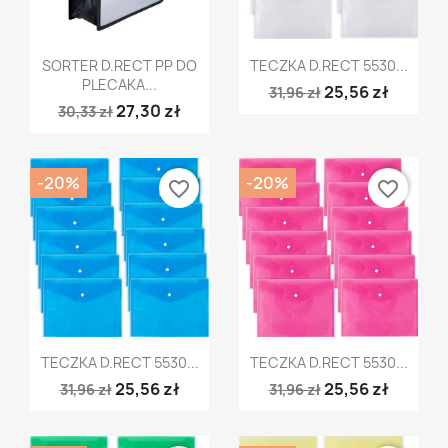
Szybki podgląd
Szybki podgląd


SORTER D.RECT PP DO
TECZKA D.RECT 5530...
PLECAKA...
25,56 zł
31,96 zł
27,30 zł
30,33 zł
-20%
-20%
favorite_border
favorite_border
Szybki podgląd
Szybki podgląd


TECZKA D.RECT 5530...
TECZKA D.RECT 5530...
25,56 zł
25,56 zł
31,96 zł
31,96 zł