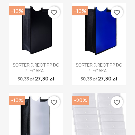
-10%
-10%
favorite_border
favorite_border
Szybki podgląd
Szybki podgląd


SORTER D.RECT PP DO
SORTER D.RECT PP DO
PLECAKA...
PLECAKA...
27,30 zł
27,30 zł
30,33 zł
30,33 zł
-10%
-20%
favorite_border
favorite_border