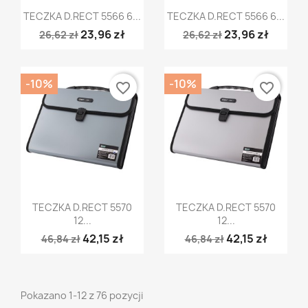
Szybki podgląd
Szybki podgląd


TECZKA D.RECT 5566 6...
TECZKA D.RECT 5566 6...
23,96 zł
23,96 zł
26,62 zł
26,62 zł
-10%
-10%
favorite_border
favorite_border
Szybki podgląd
Szybki podgląd


TECZKA D.RECT 5570
TECZKA D.RECT 5570
12...
12...
42,15 zł
42,15 zł
46,84 zł
46,84 zł
Pokazano 1-12 z 76 pozycji