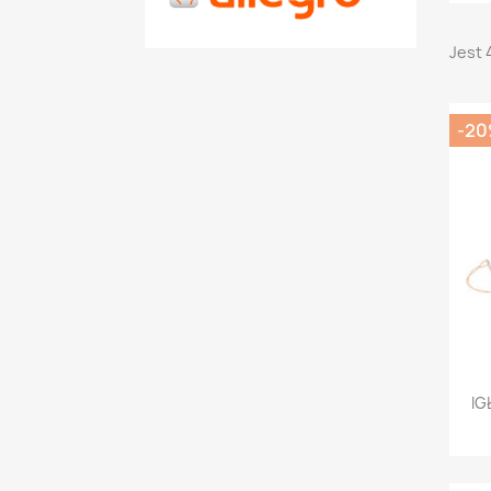
Jest 
-2
IG