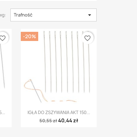

wg:
Trafność
-20%
vorite_border
favorite_border
Szybki podgląd

...
IGŁA DO ZSZYWANIA AKT 150...
40,44 zł
50,55 zł