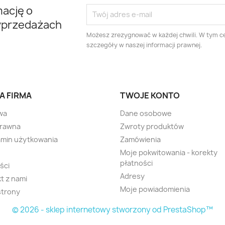
mację o
yprzedażach
Możesz zrezygnować w każdej chwili. W tym ce
szczegóły w naszej informacji prawnej.
A FIRMA
TWOJE KONTO
wa
Dane osobowe
prawna
Zwroty produktów
min użytkowania
Zamówienia
Moje pokwitowania - korekty
płatności
ści
Adresy
t z nami
Moje powiadomienia
strony
© 2026 - sklep internetowy stworzony od PrestaShop™