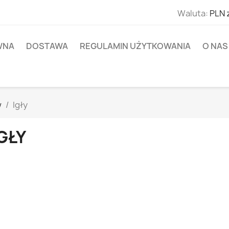
Waluta:
PLN 
WNA
DOSTAWA
REGULAMIN UŻYTKOWANIA
O NAS
w
Igły
GŁY