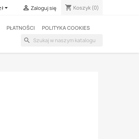
shopping_cart


Koszyk
(0)
zł
Zaloguj się
PŁATNOŚCI
POLITYKA COOKIES
search