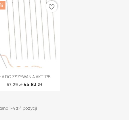
0%
favorite_border
Szybki podgląd

ŁA DO ZSZYWANIA AKT 175...
45,83 zł
57,29 zł
ano 1-4 z 4 pozycji