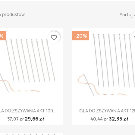
4 produktów.
Sortuj 
0%
-20%
favorite_border
fa
Szybki podgląd
Szybki podgląd


ŁA DO ZSZYWANIA AKT 100...
IGŁA DO ZSZYWANIA AKT 125
29,66 zł
32,35 zł
37,07 zł
40,44 zł