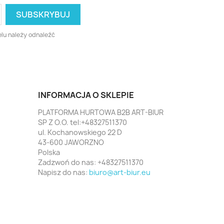
lu należy odnaleźć
INFORMACJA O SKLEPIE
PLATFORMA HURTOWA B2B ART-BIUR
SP Z O.O. tel:+48327511370
ul. Kochanowskiego 22 D
43-600 JAWORZNO
Polska
Zadzwoń do nas:
+48327511370
Napisz do nas:
biuro@art-biur.eu