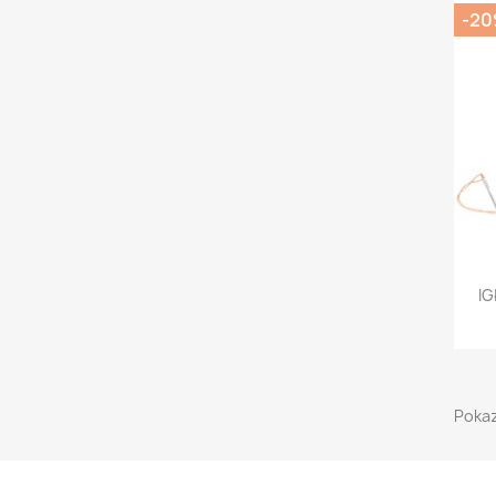
-2
IG
Pokaz