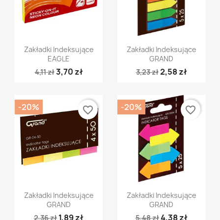
Szybki podgląd
Szybki podgląd


Zakładki Indeksujące
Zakładki Indeksujące
EAGLE
GRAND
3,70 zł
2,58 zł
4,11 zł
3,23 zł
-20%
-20%
favorite_border
favorite_border
Szybki podgląd
Szybki podgląd


Zakładki Indeksujące
Zakładki Indeksujące
GRAND
GRAND
1,89 zł
4,38 zł
2,36 zł
5,48 zł