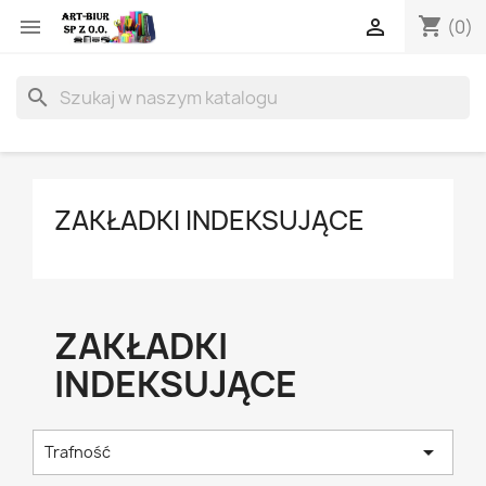
shopping_cart


(0)
search
ZAKŁADKI INDEKSUJĄCE
ZAKŁADKI
INDEKSUJĄCE

Trafność