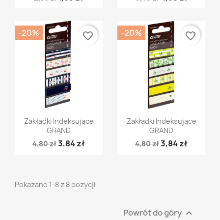
-20%
-20%
favorite_border
favorite_border
Szybki podgląd
Szybki podgląd


Zakładki Indeksujące
Zakładki Indeksujące
GRAND
GRAND
3,84 zł
3,84 zł
4,80 zł
4,80 zł
Pokazano 1-8 z 8 pozycji
Powrót do góry
