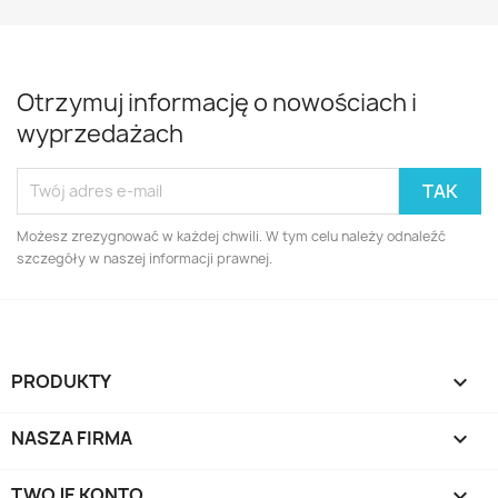
Otrzymuj informację o nowościach i
wyprzedażach
Możesz zrezygnować w każdej chwili. W tym celu należy odnaleźć
szczegóły w naszej informacji prawnej.
PRODUKTY

NASZA FIRMA

TWOJE KONTO
