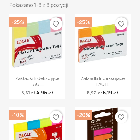
Pokazano 1-8 z 8 pozycji
-25%
-25%
favorite_border
favorite_border
Szybki podgląd
Szybki podgląd


Zakładki Indeksujące
Zakładki Indeksujące
EAGLE
EAGLE
4,95 zł
5,19 zł
6,61 zł
6,92 zł
-10%
-20%
favorite_border
favorite_border