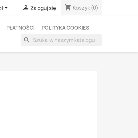
shopping_cart


Koszyk
(0)
zł
Zaloguj się
PŁATNOŚCI
POLITYKA COOKIES
search