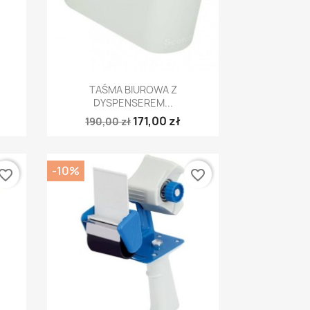
Szybki podgląd

TAŚMA BIUROWA Z
DYSPENSEREM...
171,00 zł
190,00 zł
-10%
vorite_border
favorite_border