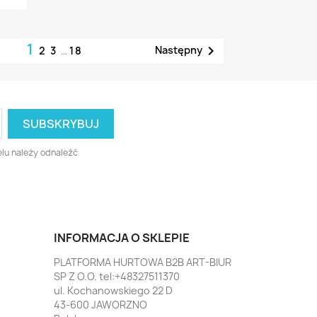
1

Następny
2
3
…
18
lu należy odnaleźć
INFORMACJA O SKLEPIE
PLATFORMA HURTOWA B2B ART-BIUR
SP Z O.O. tel:+48327511370
ul. Kochanowskiego 22 D
43-600 JAWORZNO