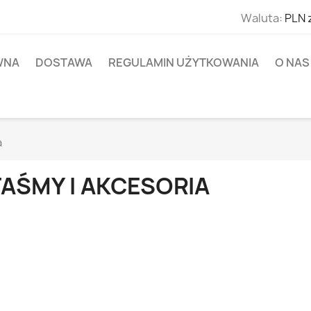
Waluta:
PLN 
WNA
DOSTAWA
REGULAMIN UŻYTKOWANIA
O NAS
a
TAŚMY I AKCESORIA