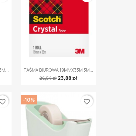
Szybki podgląd

M...
TAŚMA BIUROWA 19MMX33M 3M...
23,88 zł
26,54 zł
-10%
vorite_border
favorite_border