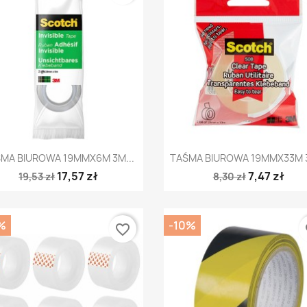
Szybki podgląd
Szybki podgląd


MA BIUROWA 19MMX6M 3M...
TAŚMA BIUROWA 19MMX33M 3
17,57 zł
7,47 zł
19,53 zł
8,30 zł
%
-10%
favorite_border
fa