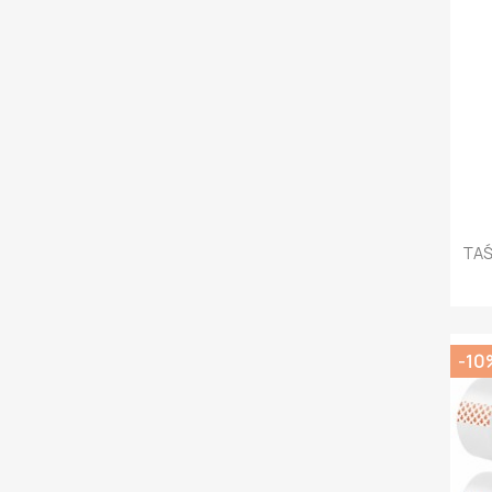
TAŚ
-10