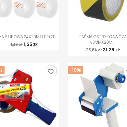
Szybki podgląd
Szybki podgląd


A BIUROWA 24X20M D.RECT...
TAŚMA OSTRZEGAWCZA
48MMX20M...
1,25 zł
1,38 zł
21,28 zł
23,64 zł
%
-10%
favorite_border
fa