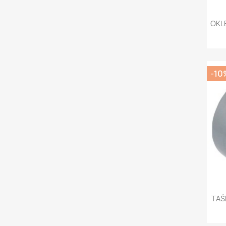
OKL
-10
TAŚ