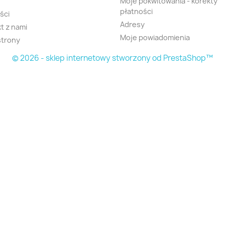
Moje pokwitowania - korekty
płatności
ści
Adresy
t z nami
Moje powiadomienia
strony
© 2026 - sklep internetowy stworzony od PrestaShop™