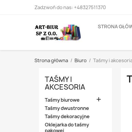
Zadzwoń do nas:
+48327511370
STRONA GŁÓ
Strona główna
Biuro
Taśmy i akcesori
TAŚMY I
AKCESORIA

Taśmy biurowe
Taśmy dwustronne
Taśmy dekoracyjne
Oklejarka do taśmy
pakowej