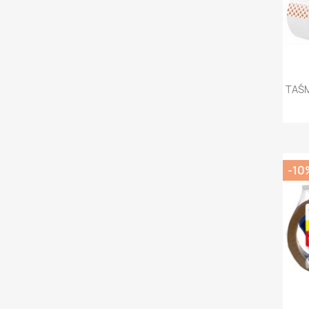
TAŚM
-10