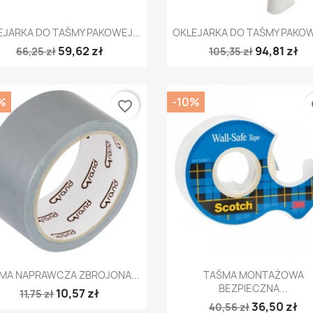
Szybki podgląd
Szybki podgląd


EJARKA DO TAŚMY PAKOWEJ...
OKLEJARKA DO TAŚMY PAKOWE
59,62 zł
94,81 zł
66,25 zł
105,35 zł
%
-10%
favorite_border
fa
Szybki podgląd
Szybki podgląd


MA NAPRAWCZA ZBROJONA...
TAŚMA MONTAŻOWA
BEZPIECZNA...
10,57 zł
11,75 zł
36,50 zł
40,56 zł