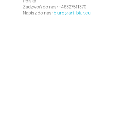
Polska
Zadzwoń do nas:
+48327511370
Napisz do nas:
biuro@art-biur.eu