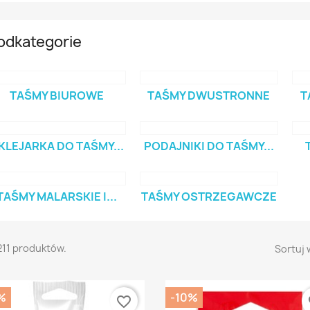
odkategorie
TAŚMY BIUROWE
TAŚMY DWUSTRONNE
T
KLEJARKA DO TAŚMY...
PODAJNIKI DO TAŚMY...
TAŚMY MALARSKIE I...
TAŚMY OSTRZEGAWCZE
211 produktów.
Sortuj 
%
-10%
favorite_border
fa