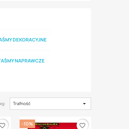
AŚMY DEKORACYJNE
TAŚMY NAPRAWCZE

wg:
Trafność
-10%
vorite_border
favorite_border