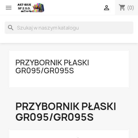
shopping_cart


(0)
search
PRZYBORNIK PŁASKI
GR095/GR095S
PRZYBORNIK PŁASKI
GR095/GR095S