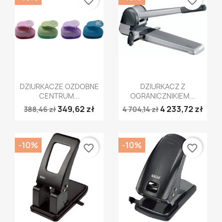
favorite_border
favorite_border
Szybki podgląd
Szybki podgląd


DZIURKACZE OZDOBNE
DZIURKACZ Z
CENTRUM...
OGRANICZNIKIEM...
349,62 zł
4 233,72 zł
388,46 zł
4 704,14 zł
-10%
-10%
favorite_border
favorite_border