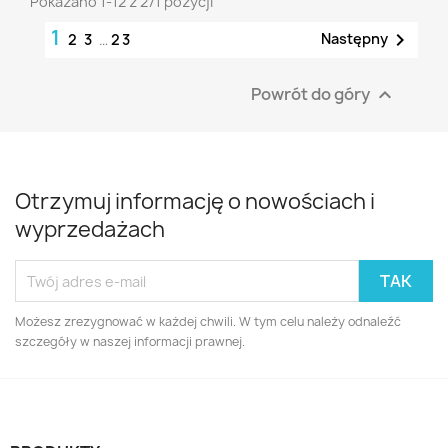
Pokazano 1-12 z 271 pozycji
1

Następny
2
3
…
23
Powrót do góry

Otrzymuj informację o nowościach i
wyprzedażach
Możesz zrezygnować w każdej chwili. W tym celu należy odnaleźć
szczegóły w naszej informacji prawnej.