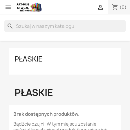
shopping_cart


(0)
search
PŁASKIE
PŁASKIE
Brak dostępnych produktów.
Bądźcie czujni! W tym miejscu zostanie
wyświetlonych więcej produktów w miarę ich