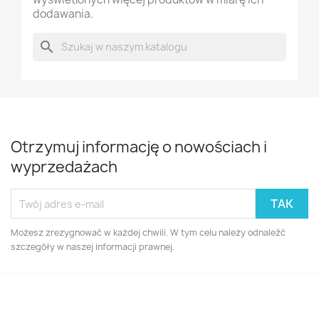
dodawania.
search
Otrzymuj informację o nowościach i
wyprzedażach
Możesz zrezygnować w każdej chwili. W tym celu należy odnaleźć
szczegóły w naszej informacji prawnej.