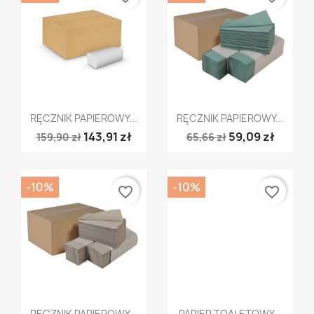
Szybki podgląd
Szybki podgląd


RĘCZNIK PAPIEROWY...
RĘCZNIK PAPIEROWY...
143,91 zł
59,09 zł
159,90 zł
65,66 zł
-10%
-10%
favorite_border
favorite_border
Szybki podgląd
Szybki podgląd


RĘCZNIK PAPIEROWY...
PAPIER TOALETOWY...