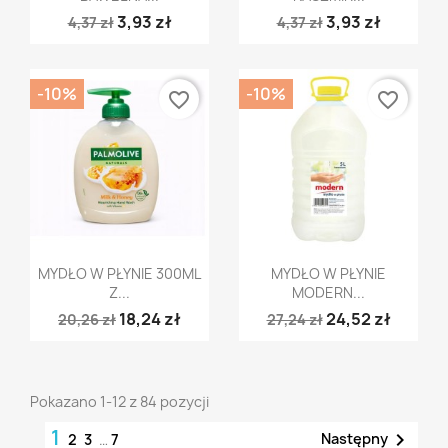
3,93 zł
3,93 zł
4,37 zł
4,37 zł
-10%
-10%
favorite_border
favorite_border
Szybki podgląd
Szybki podgląd


MYDŁO W PŁYNIE 300ML
MYDŁO W PŁYNIE
Z...
MODERN...
18,24 zł
24,52 zł
20,26 zł
27,24 zł
Pokazano 1-12 z 84 pozycji
1

Następny
2
3
…
7