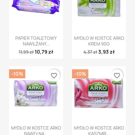
Szybki podgląd
Szybki podgląd


PAPIER TOALETOWY
MYDŁO W KOSTCE ARKO
NAWILŻANY...
KREM 90G
10,79 zł
3,93 zł
11,99 zł
4,37 zł
-10%
-10%
favorite_border
favorite_border
Szybki podgląd
Szybki podgląd


MYDŁO W KOSTCE ARKO
MYDŁO W KOSTCE ARKO
BAWEŁNA...
KASZMIR...