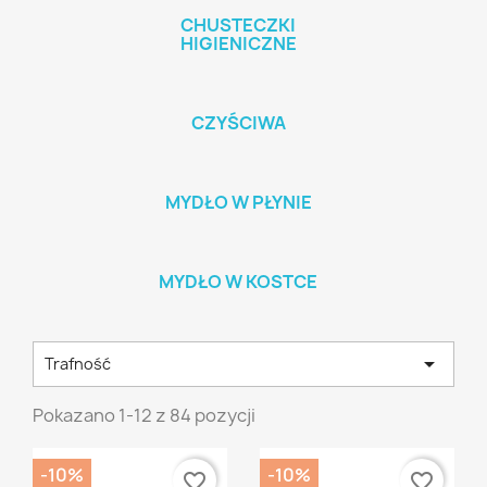
CHUSTECZKI
HIGIENICZNE
CZYŚCIWA
MYDŁO W PŁYNIE
MYDŁO W KOSTCE

Trafność
Pokazano 1-12 z 84 pozycji
-10%
-10%
favorite_border
favorite_border