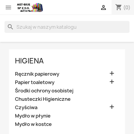
shopping_cart


(0)
search
HIGIENA

Ręcznik papierowy

Papier toaletowy
Środki ochrony osobistej
Chusteczki Higieniczne

Czyściwa
Mydło w płynie
Mydło w kostce