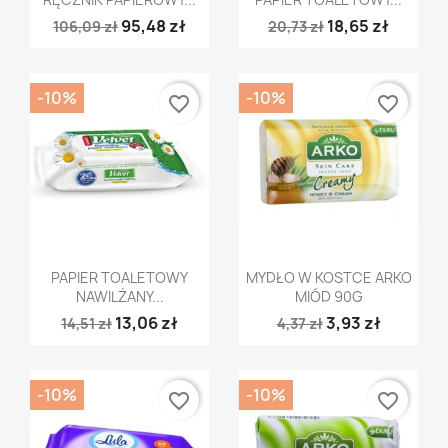
95,48 zł
18,65 zł
106,09 zł
20,73 zł
-10%
-10%
favorite_border
favorite_border
Szybki podgląd
Szybki podgląd


PAPIER TOALETOWY
MYDŁO W KOSTCE ARKO
NAWILŻANY...
MIÓD 90G
13,06 zł
3,93 zł
14,51 zł
4,37 zł
-10%
-10%
favorite_border
favorite_border