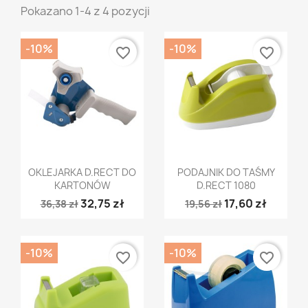
Pokazano 1-4 z 4 pozycji
-10%
-10%
favorite_border
favorite_border
Szybki podgląd
Szybki podgląd


OKLEJARKA D.RECT DO
PODAJNIK DO TAŚMY
KARTONÓW
D.RECT 1080
32,75 zł
17,60 zł
36,38 zł
19,56 zł
-10%
-10%
favorite_border
favorite_border