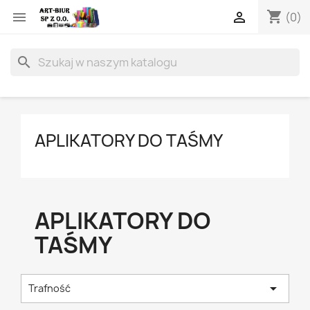
shopping_cart


(0)
search
APLIKATORY DO TAŚMY
APLIKATORY DO
TAŚMY

Trafność