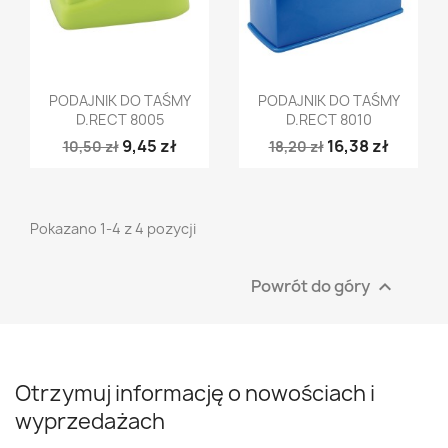
Szybki podgląd
Szybki podgląd


PODAJNIK DO TAŚMY
PODAJNIK DO TAŚMY
D.RECT 8005
D.RECT 8010
9,45 zł
16,38 zł
10,50 zł
18,20 zł
Pokazano 1-4 z 4 pozycji
Powrót do góry

Otrzymuj informację o nowościach i
wyprzedażach