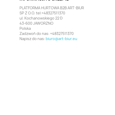
PLATFORMA HURTOWA B2B ART-BIUR
SP Z O.O. tel:+48327511370
ul. Kochanowskiego 22 D
43-600 JAWORZNO
Polska
Zadzwoń do nas:
+48327511370
Napisz do nas:
biuro@art-biur.eu