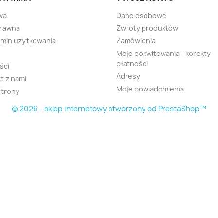
wa
Dane osobowe
prawna
Zwroty produktów
min użytkowania
Zamówienia
Moje pokwitowania - korekty
płatności
ści
Adresy
t z nami
Moje powiadomienia
strony
© 2026 - sklep internetowy stworzony od PrestaShop™