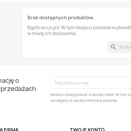
Brak dostępnych produktów.
Bądźcie czujni! W tym miejscu zostanie wyświet
w miarę ich dodawania.
search
mację o
yprzedażach
Możesz zrezygnować w każdej chwili. W tym ce
szczegóły w naszej informacji prawnej.
A FIRMA
TWOJE KONTO