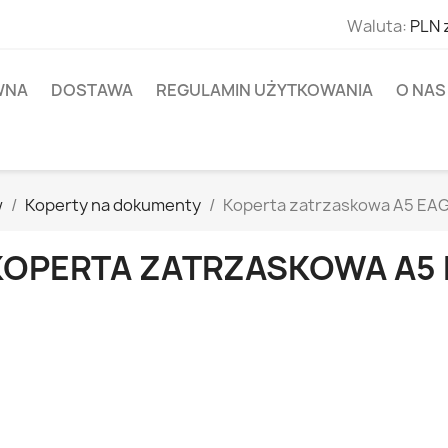
Waluta:
PLN 
WNA
DOSTAWA
REGULAMIN UŻYTKOWANIA
O NAS
w
Koperty na dokumenty
Koperta zatrzaskowa A5 EA
KOPERTA ZATRZASKOWA A5 