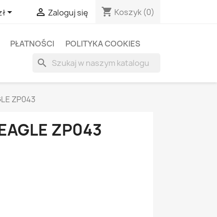
shopping_cart


Koszyk
(0)
zł
Zaloguj się
PŁATNOŚCI
POLITYKA COOKIES
search
GLE ZP043
EAGLE ZP043