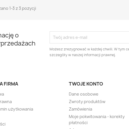
ano 1-3 z 3 pozycji
mację o
yprzedażach
Możesz zrezygnować w każdej chwili. W tym ce
szczegóły w naszej informacji prawnej.
A FIRMA
TWOJE KONTO
wa
Dane osobowe
prawna
Zwroty produktów
min użytkowania
Zamówienia
Moje pokwitowania - korekty
płatności
ści