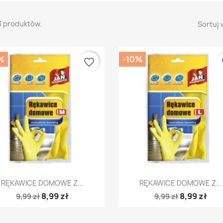
3 produktów.
Sortuj 
%
-10%
favorite_border
fa
Szybki podgląd
Szybki podgląd


RĘKAWICE DOMOWE Z...
RĘKAWICE DOMOWE Z...
8,99 zł
8,99 zł
9,99 zł
9,99 zł