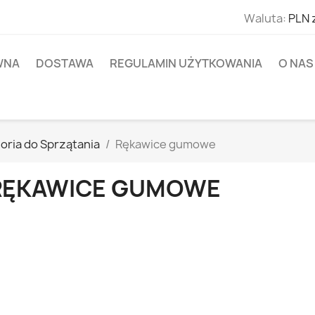
Waluta:
PLN 
WNA
DOSTAWA
REGULAMIN UŻYTKOWANIA
O NAS
oria do Sprzątania
Rękawice gumowe
RĘKAWICE GUMOWE