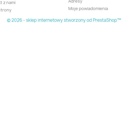
Adresy
t z nami
Moje powiadomienia
strony
© 2026 - sklep internetowy stworzony od PrestaShop™