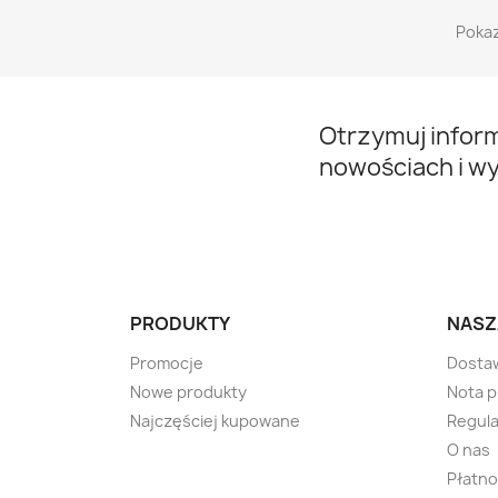
Pokaz
Otrzymuj infor
nowościach i w
PRODUKTY
NASZ
Promocje
Dosta
Nowe produkty
Nota 
Najczęściej kupowane
Regula
O nas
Płatno