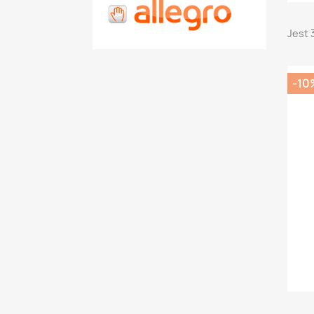
Jest 
-10