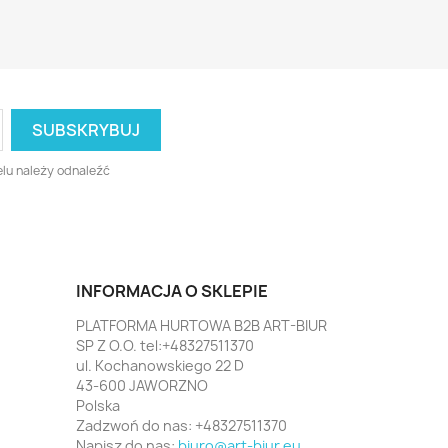
lu należy odnaleźć
INFORMACJA O SKLEPIE
PLATFORMA HURTOWA B2B ART-BIUR
SP Z O.O. tel:+48327511370
ul. Kochanowskiego 22 D
43-600 JAWORZNO
Polska
Zadzwoń do nas:
+48327511370
Napisz do nas:
biuro@art-biur.eu