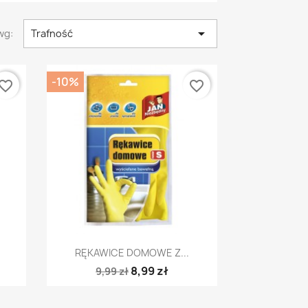

wg:
Trafność
-10%
vorite_border
favorite_border
Szybki podgląd

RĘKAWICE DOMOWE Z...
8,99 zł
9,99 zł