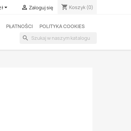
shopping_cart


Koszyk
(0)
zł
Zaloguj się
PŁATNOŚCI
POLITYKA COOKIES
search